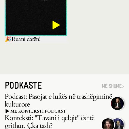
🎉Ruani datën!
PODKASTE
MË SHUMË
Podcast: Pasojat e luftës në trashëgiminë
kulturore
ME KONTEKSTI PODCAST
Konteksti: "Tavani i qelqit" është
grithur. Çka tash?