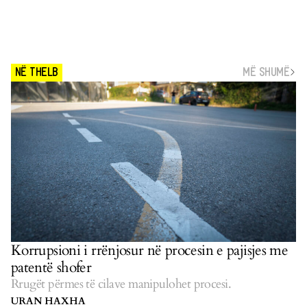
MË SHUMË
NË THELB
Korrupsioni i rrënjosur në procesin e pajisjes me
patentë shofer
Rrugët përmes të cilave manipulohet procesi.
URAN HAXHA