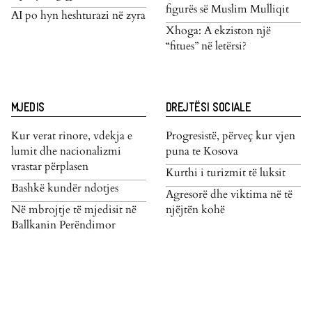
figurës së Muslim Mulliqit
AI po hyn heshturazi në zyra
Xhoga: A ekziston një
“fitues” në letërsi?
MJEDIS
DREJTËSI SOCIALE
Kur verat rinore, vdekja e
Progresistë, përveç kur vjen
lumit dhe nacionalizmi
puna te Kosova
vrastar përplasen
Kurthi i turizmit të luksit
Bashkë kundër ndotjes
Agresorë dhe viktima në të
Në mbrojtje të mjedisit në
njëjtën kohë
Ballkanin Perëndimor