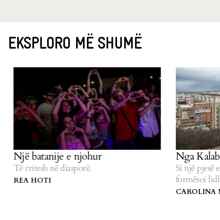
EKSPLORO MË SHUMË
Një batanije e njohur
Nga Kalabria,
Të rritesh në diasporë.
Si një pjesë e vo
formësoi lidhje
REA HOTI
CAROLINA MUZ