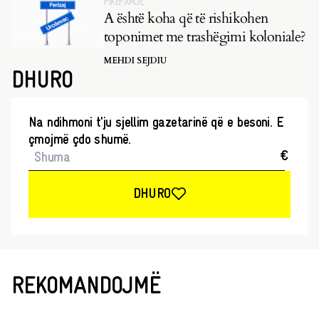
PIKËPAMJE
A është koha që të rishikohen
toponimet me trashëgimi koloniale?
MEHDI SEJDIU
DHURO
Na ndihmoni t’ju sjellim gazetarinë që e besoni. E
çmojmë çdo shumë.
€
DHURO
REKOMANDOJMË