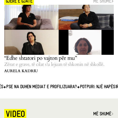
MË SHUMË
GJERË E GJATË
“Edhe shtatori po vajton për mu”
Zërat e grave, të cilat s’u lejuan të shkonin në shkollë.
AURELA KADRIU
E NA DUHEN MEDIAT E PROFILIZUARA?
POTPURI: NJË HAPËSIRË E 
VIDEO
MË SHUMË