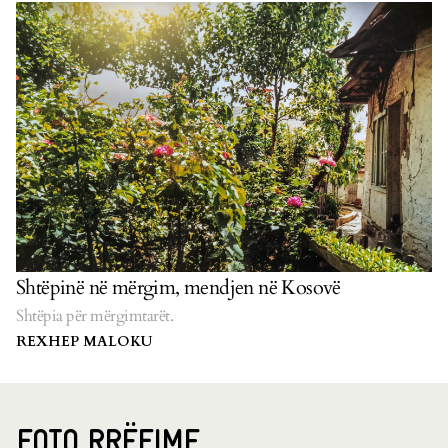
Shtëpinë në mërgim, mendjen në Kosovë
Shtëpia për mërgimtarët.
REXHEP MALOKU
FOTO RRËFIME