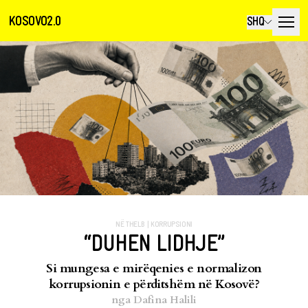
KOSOVO2.0
SHQ
NË THELB
|
KORRUPSIONI
“DUHEN LIDHJE”
Si mungesa e mirëqenies e normalizon
korrupsionin e përditshëm në Kosovë?
nga
Dafina Halili