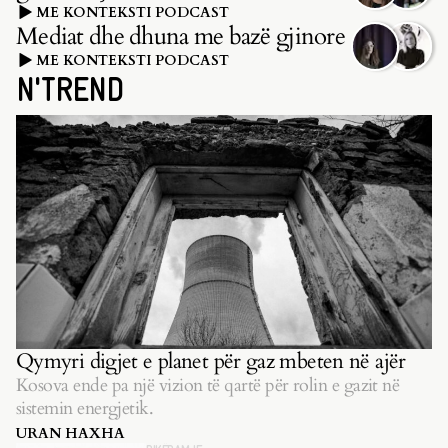
ME KONTEKSTI PODCAST
Mediat dhe dhuna me bazë gjinore
ME KONTEKSTI PODCAST
N'TREND
Qymyri digjet e planet për gaz mbeten në ajër
Kosova ende pa një vizion të qartë për rolin e gazit në
sistemin energjetik.
URAN HAXHA