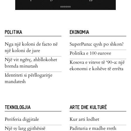
POLITIKA
EKONOMIA
Nga një koloni de facto në
SuperPuna: qysh po shkon?
një koloni de jure
Politika e 100 eurove
Një vit ngërç, zhbllokohet
Kosova e viteve të ‘90-a: një
brenda minutash
ekonomi e kohëve të errëta
Identiteti si përllogaritje
mandatesh
TEKNOLOGJIA
ARTE DHE KULTURË
Periferia digjitale
Kur arti lodhet
Një sy larg gjithësisë
Padituria e madhe rreth