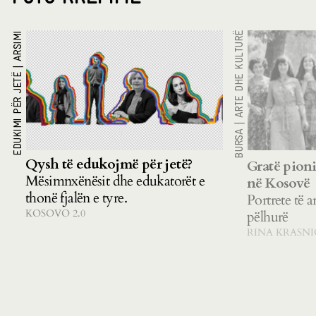
ARSIMI
ARTE DHE KULTURË
|
EDUKIMI PËR JETË
|
BURSA
Qysh të edukojmë për jetë?
Gratë pioni
Mësimnxënësit dhe edukatorët e
në Kosovë
thonë fjalën e tyre.
Portrete të a
KOSOVO 2.0
pëlhurë
RINA KRASNI