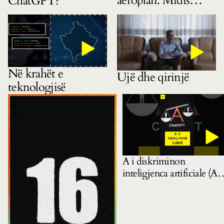
aeroplan. Midis
ChatGPT?
gëzimit dhe
pasigurisë
Në krahët e
Ujë dhe qirinjë
teknologjisë
A i diskriminon
inteligjenca artificiale (AI)
gratë? Mbase pyetja e
duhur është: ku e mësoi A
këtë?