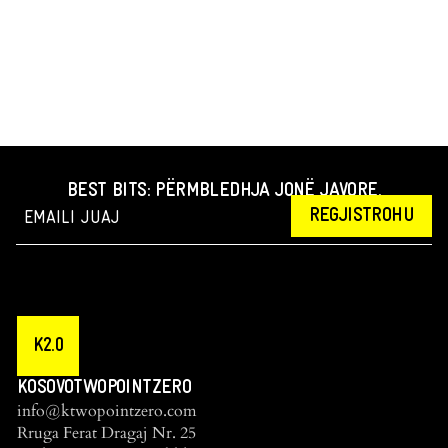
BEST BITS: PËRMBLEDHJA JONË JAVORE.
REGJISTROHU
K2.0
KOSOVOTWOPOINTZERO
info@ktwopointzero.com
Rruga Ferat Dragaj Nr. 25