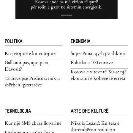
POLITIKA
EKONOMIA
Ku jetojmë e ku votojmë
SuperPuna: qysh po shkon?
Ballkani pas, apo para,
Politika e 100 eurove
Davosit?
Kosova e viteve të ‘90-a: një
12 arsye pse Prishtina nuk u
ekonomi e kohëve të errëta
shërben qytetarëve
TEKNOLOGJIA
ARTE DHE KULTURË
Kur një SMS zbraz llogarinë
Nikola Ležaić: Kujtesa e
shtrembëron realitetin
Inteligjenca artificiale në