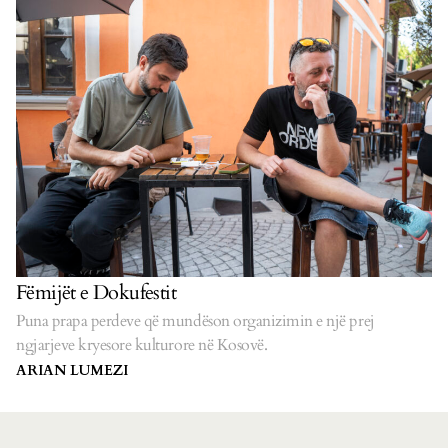
Fëmijët e Dokufestit
Puna prapa perdeve që mundëson organizimin e një prej
ngjarjeve kryesore kulturore në Kosovë.
ARIAN LUMEZI