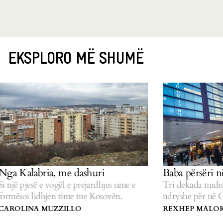
EKSPLORO MË SHUMË
ia, me dashuri
Baba përsëri në Gjermani
 vogël e prejardhjes sime e
Tri dekada midis dy udhëtime
hjen time me Kosovën.
ndryshe për në Gjermani.
MUZZILLO
REXHEP MALOKU