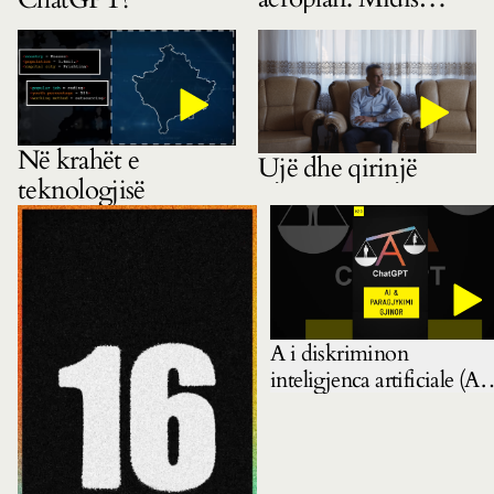
gëzimit dhe
pasigurisë
Në krahët e
Ujë dhe qirinjë
teknologjisë
A i diskriminon
inteligjenca artificiale (AI)
gratë? Mbase pyetja e
duhur është: ku e mësoi A
këtë?