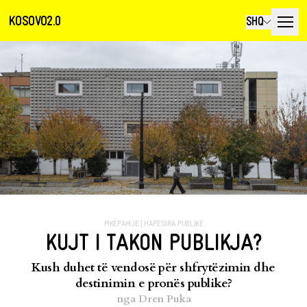
KOSOVO2.0
SHQ
PIKËPAMJE
|
HAPESIRA PUBLIKE
KUJT I TAKON PUBLIKJA?
Kush duhet të vendosë për shfrytëzimin dhe
destinimin e pronës publike?
nga
Dren Puka