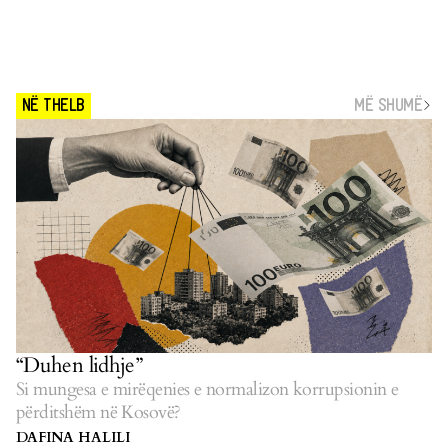
MË SHUMË
NË THELB
“Duhen lidhje”
Si mungesa e mirëqenies e normalizon korrupsionin e
përditshëm në Kosovë?
DAFINA HALILI