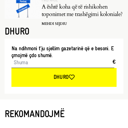
PIKËPAMJE
A është koha që të rishikohen
toponimet me trashëgimi koloniale?
MEHDI SEJDIU
DHURO
Na ndihmoni t’ju sjellim gazetarinë që e besoni. E
çmojmë çdo shumë.
€
DHURO
REKOMANDOJMË