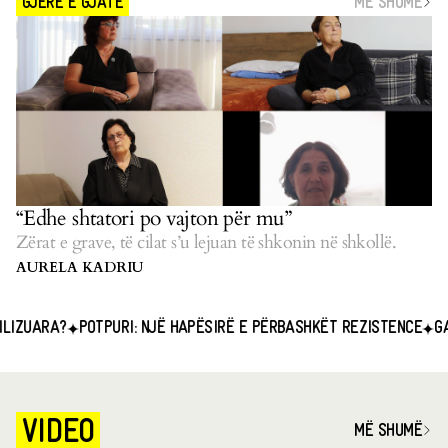
MË SHUMË
GJERË E GJATË
“Edhe shtatori po vajton për mu”
Zërat e grave, të cilat s’u lejuan të shkonin në shkollë.
AURELA KADRIU
A?
POTPURI: NJË HAPËSIRË E PËRBASHKËT REZISTENCE
GAZETARIA
VIDEO
MË SHUMË