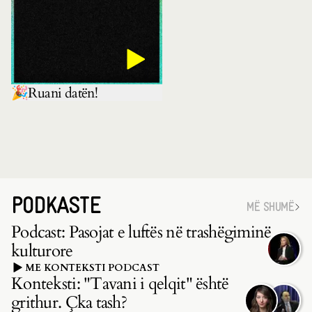
🎉Ruani datën!
PODKASTE
MË SHUMË
Podcast: Pasojat e luftës në trashëgiminë
kulturore
ME KONTEKSTI PODCAST
Konteksti: "Tavani i qelqit" është
grithur. Çka tash?