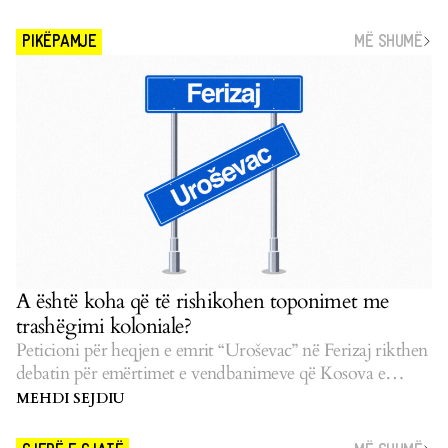
MË SHUMË
PIKËPAMJE
A është koha që të rishikohen toponimet me
trashëgimi koloniale?
Peticioni për heqjen e emrit “Uroševac” në Ferizaj rikthen
debatin për emërtimet e vendbanimeve që Kosova e
pasluftës i la të pazgjidhura.
MEHDI SEJDIU