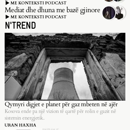
ME KONTEKSTI PODCAST
Mediat dhe dhuna me bazë gjinore
ME KONTEKSTI PODCAST
N'TREND
Qymyri digjet e planet për gaz mbeten në ajër
Kosova ende pa një vizion të qartë për rolin e gazit në
sistemin energjetik.
URAN HAXHA