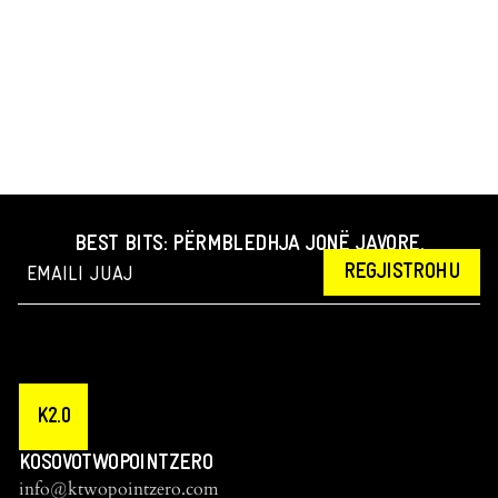
BEST BITS: PËRMBLEDHJA JONË JAVORE.
REGJISTROHU
K2.0
KOSOVOTWOPOINTZERO
info@ktwopointzero.com