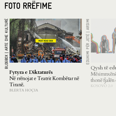
FOTO RRËFIME
ARTE DHE KULTURË
ARSIMI
|
EDUKIMI PËR JETË
|
BLOGBOX
Qysh të ed
Fytyra e Diktaturës
Mësimnxënës
Në rrënojat e Teatrit Kombëtar në
thonë fjalën 
Tiranë.
KOSOVO 2.0
BLERTA HOÇIA