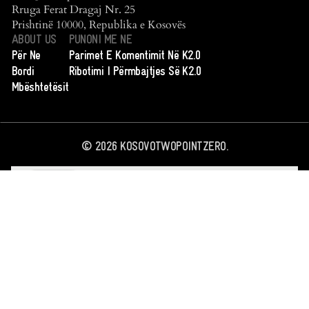
Rruga Ferat Dragaj Nr. 25
Prishtinë 10000, Republika e Kosovës
ABOUT US
PUNONI ME NE
Për Ne
Parimet E Komentimit Në K2.0
Bordi
Ribotimi I Përmbajtjes Së K2.0
Mbështetësit
©
2026
KOSOVOTWOPOINTZERO.