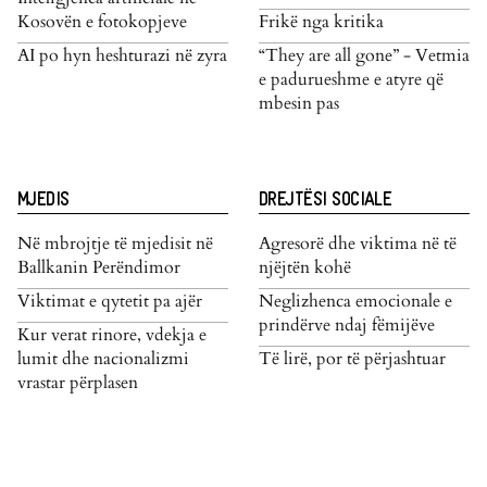
Kosovën e fotokopjeve
Frikë nga kritika
AI po hyn heshturazi në zyra
“They are all gone” - Vetmia
e padurueshme e atyre që
mbesin pas
MJEDIS
DREJTËSI SOCIALE
Në mbrojtje të mjedisit në
Agresorë dhe viktima në të
Ballkanin Perëndimor
njëjtën kohë
Viktimat e qytetit pa ajër
Neglizhenca emocionale e
prindërve ndaj fëmijëve
Kur verat rinore, vdekja e
lumit dhe nacionalizmi
Të lirë, por të përjashtuar
vrastar përplasen