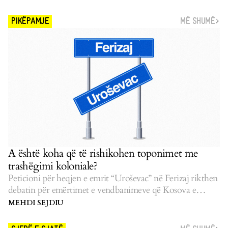
MË SHUMË
PIKËPAMJE
A është koha që të rishikohen toponimet me
trashëgimi koloniale?
Peticioni për heqjen e emrit “Uroševac” në Ferizaj rikthen
debatin për emërtimet e vendbanimeve që Kosova e
pasluftës i la të pazgjidhura.
MEHDI SEJDIU