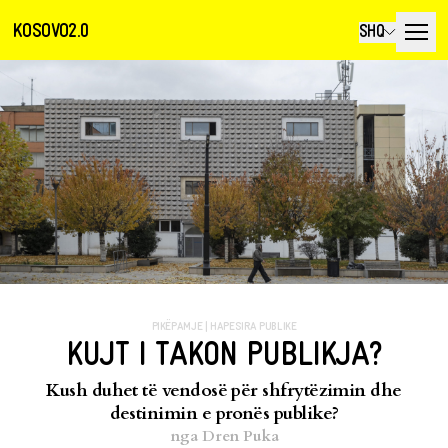
KOSOVO2.0
SHQ
PIKËPAMJE
|
HAPESIRA PUBLIKE
KUJT I TAKON PUBLIKJA?
Kush duhet të vendosë për shfrytëzimin dhe
destinimin e pronës publike?
nga
Dren Puka