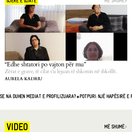
MË SHUMË
GJERË E GJATË
“Edhe shtatori po vajton për mu”
Zërat e grave, të cilat s’u lejuan të shkonin në shkollë.
AURELA KADRIU
UHEN MEDIAT E PROFILIZUARA?
POTPURI: NJË HAPËSIRË E PËRBAS
VIDEO
MË SHUMË