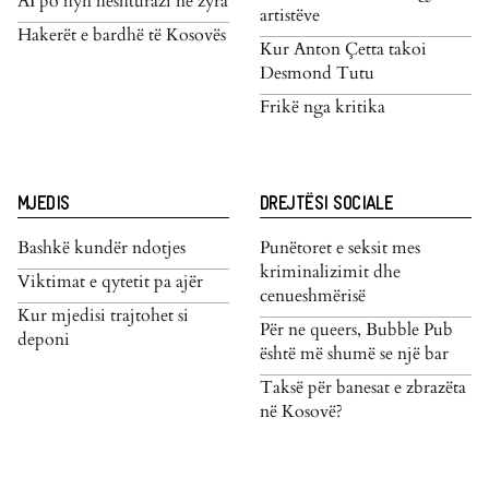
AI po hyn heshturazi në zyra
artistëve
Hakerët e bardhë të Kosovës
Kur Anton Çetta takoi
Desmond Tutu
Frikë nga kritika
MJEDIS
DREJTËSI SOCIALE
Bashkë kundër ndotjes
Punëtoret e seksit mes
kriminalizimit dhe
Viktimat e qytetit pa ajër
cenueshmërisë
Kur mjedisi trajtohet si
Për ne queers, Bubble Pub
deponi
është më shumë se një bar
Taksë për banesat e zbrazëta
në Kosovë?