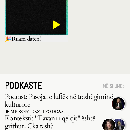
🎉Ruani datën!
PODKASTE
MË SHUMË
Podcast: Pasojat e luftës në trashëgiminë
kulturore
ME KONTEKSTI PODCAST
Konteksti: "Tavani i qelqit" është
grithur. Çka tash?