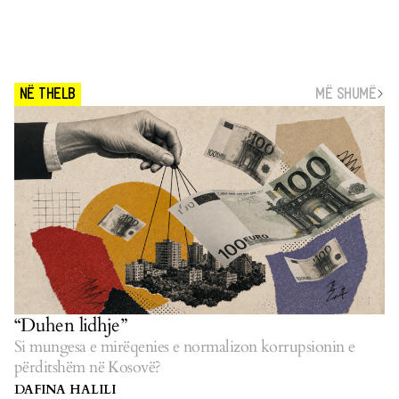
MË SHUMË
NË THELB
“Duhen lidhje”
Si mungesa e mirëqenies e normalizon korrupsionin e
përditshëm në Kosovë?
DAFINA HALILI