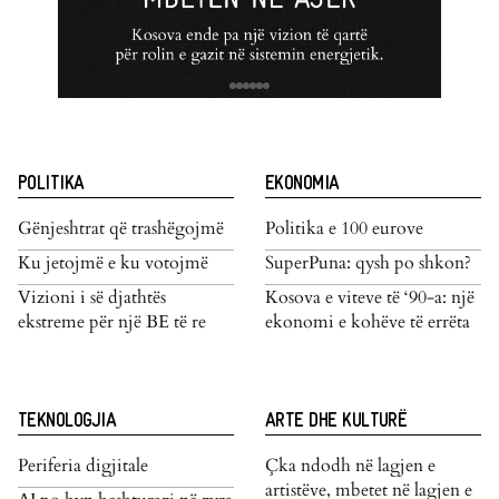
POLITIKA
EKONOMIA
Gënjeshtrat që trashëgojmë
Politika e 100 eurove
Ku jetojmë e ku votojmë
SuperPuna: qysh po shkon?
Vizioni i së djathtës
Kosova e viteve të ‘90-a: një
ekstreme për një BE të re
ekonomi e kohëve të errëta
TEKNOLOGJIA
ARTE DHE KULTURË
Periferia digjitale
Çka ndodh në lagjen e
artistëve, mbetet në lagjen e