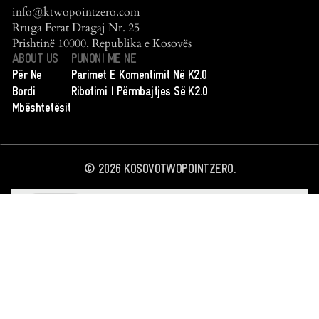
info@ktwopointzero.com
Rruga Ferat Dragaj Nr. 25
Prishtinë 10000, Republika e Kosovës
ABOUT US
PUNONI ME NE
Për Ne
Parimet E Komentimit Në K2.0
Bordi
Ribotimi I Përmbajtjes Së K2.0
Mbështetësit
©
2026
KOSOVOTWOPOINTZERO.