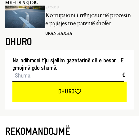
pasluftës i la të pazgjidhura.
MEHDI SEJDIU
NË THELB
Korrupsioni i rrënjosur në procesin
e pajisjes me patentë shofer
URAN HAXHA
DHURO
Na ndihmoni t’ju sjellim gazetarinë që e besoni. E
çmojmë çdo shumë.
€
DHURO
REKOMANDOJMË