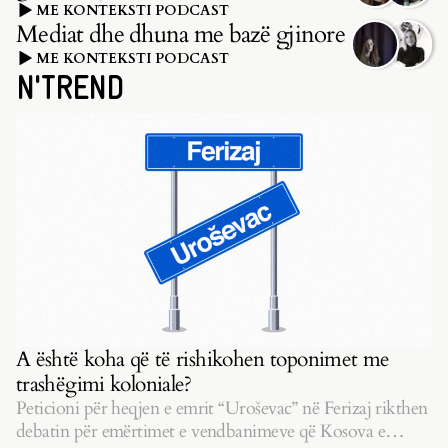
ME KONTEKSTI PODCAST
Mediat dhe dhuna me bazë gjinore
ME KONTEKSTI PODCAST
N'TREND
A është koha që të rishikohen toponimet me
trashëgimi koloniale?
Peticioni për heqjen e emrit “Uroševac” në Ferizaj rikthen
debatin për emërtimet e vendbanimeve që Kosova e