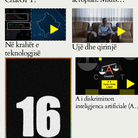
gëzimit dhe
pasigurisë
Në krahët e
Ujë dhe qirinjë
teknologjisë
A i diskriminon
inteligjenca artificiale (AI)
gratë? Mbase pyetja e
duhur është: ku e mësoi A
këtë?