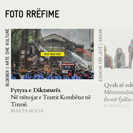
FOTO RRËFIME
ARTE DHE KULTURË
ARSIMI
|
EDUKIMI PËR JETË
|
BLOGBOX
Qysh të ed
Fytyra e Diktaturës
Mësimnxënës
Në rrënojat e Teatrit Kombëtar në
thonë fjalën 
Tiranë.
KOSOVO 2.0
BLERTA HOÇIA