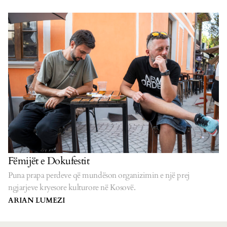
Fëmijët e Dokufestit
Puna prapa perdeve që mundëson organizimin e një prej
ngjarjeve kryesore kulturore në Kosovë.
ARIAN LUMEZI