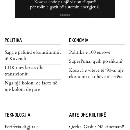
POLITIKA
EKONOMIA
Saga e pafund e konstituimit
Politika e 100 eurove
të Kuvendit
SuperPuna: qysh po shkon?
LDK mes krizës dhe
Kosova e viteve të ‘90-a: një
tranzicionit
ekonomi e kohëve të errëta
Nga një koloni de facto në
një koloni de jure
TEKNOLOGJIA
ARTE DHE KULTURË
Periferia digjitale
Qerka-Gashi: Në kinemanë