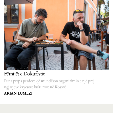
Fëmijët e Dokufestit
Puna prapa perdeve që mundëson organizimin e një prej
ngjarjeve kryesore kulturore në Kosovë.
ARIAN LUMEZI