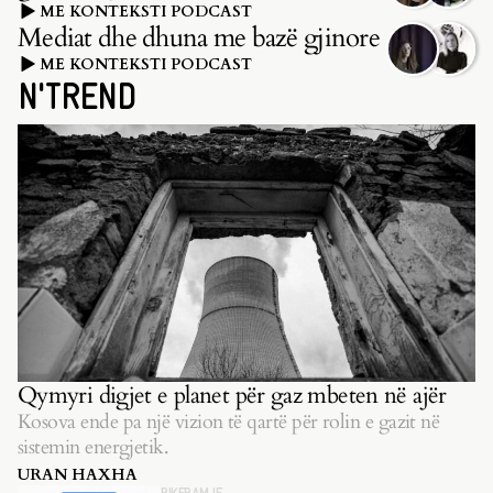
ME KONTEKSTI PODCAST
Mediat dhe dhuna me bazë gjinore
ME KONTEKSTI PODCAST
N'TREND
Qymyri digjet e planet për gaz mbeten në ajër
Kosova ende pa një vizion të qartë për rolin e gazit në
sistemin energjetik.
URAN HAXHA