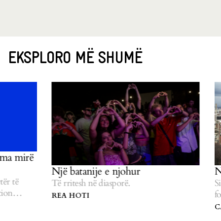
EKSPLORO MË SHUMË
Një batanije e njohur
Nga Kalabria,
Të rritesh në diasporë.
Si një pjesë e vo
formësoi lidhje
REA HOTI
CAROLINA MUZ