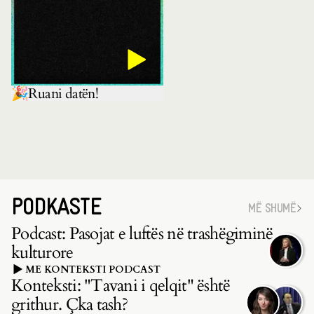
🎉Ruani datën!
PODKASTE
MË SHUMË
Podcast: Pasojat e luftës në trashëgiminë
kulturore
ME KONTEKSTI PODCAST
Konteksti: "Tavani i qelqit" është
grithur. Çka tash?