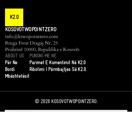
K2.0
KOSOVOTWOPOINTZERO
info@ktwopointzero.com
Rruga Ferat Dragaj Nr. 25
Prishtinë 10000, Republika e Kosovës
ABOUT US
PUNONI ME NE
Për Ne
Parimet E Komentimit Në K2.0
Bordi
Ribotimi I Përmbajtjes Së K2.0
Mbështetësit
©
2026
KOSOVOTWOPOINTZERO.