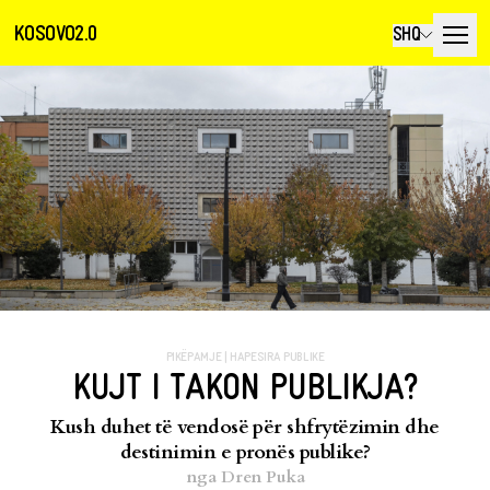
KOSOVO2.0
SHQ
PIKËPAMJE
|
HAPESIRA PUBLIKE
KUJT I TAKON PUBLIKJA?
Kush duhet të vendosë për shfrytëzimin dhe
destinimin e pronës publike?
nga
Dren Puka