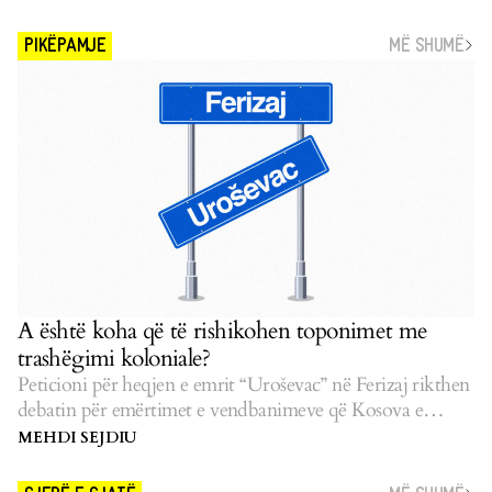
MË SHUMË
PIKËPAMJE
A është koha që të rishikohen toponimet me
trashëgimi koloniale?
Peticioni për heqjen e emrit “Uroševac” në Ferizaj rikthen
debatin për emërtimet e vendbanimeve që Kosova e
pasluftës i la të pazgjidhura.
MEHDI SEJDIU