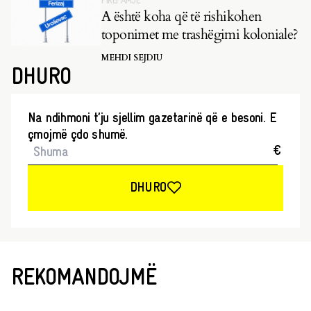
PIKËPAMJE
A është koha që të rishikohen
toponimet me trashëgimi koloniale?
MEHDI SEJDIU
DHURO
Na ndihmoni t’ju sjellim gazetarinë që e besoni. E
çmojmë çdo shumë.
€
DHURO
REKOMANDOJMË