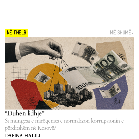
MË SHUMË
NË THELB
“Duhen lidhje”
Si mungesa e mirëqenies e normalizon korrupsionin e
përditshëm në Kosovë?
DAFINA HALILI