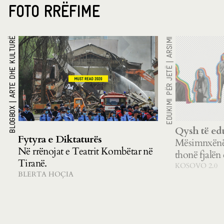
FOTO RRËFIME
ARTE DHE KULTURË
ARSIMI
|
EDUKIMI PËR JETË
|
BLOGBOX
Qysh të ed
Fytyra e Diktaturës
Mësimnxënës
Në rrënojat e Teatrit Kombëtar në
thonë fjalën 
Tiranë.
KOSOVO 2.0
BLERTA HOÇIA