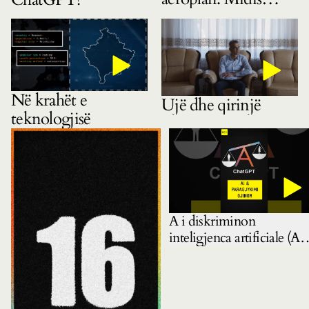
gëzimit dhe
pasigurisë
Në krahët e
Ujë dhe qirinjë
teknologjisë
A i diskriminon
inteligjenca artificiale (AI)
gratë? Mbase pyetja e
duhur është: ku e mësoi A
këtë?