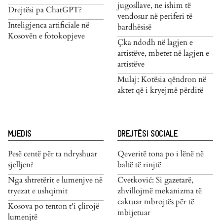
jugosllave, ne ishim të
Drejtësi pa ChatGPT?
vendosur në periferi të
Inteligjenca artificiale në
bardhësisë
Kosovën e fotokopjeve
Çka ndodh në lagjen e
artistëve, mbetet në lagjen e
artistëve
Mulaj: Kotësia qëndron në
aktet që i kryejmë përditë
MJEDIS
DREJTËSI SOCIALE
Pesë centë për ta ndryshuar
Qeveritë tona po i lënë në
sjelljen?
baltë të rinjtë
Nga shtretërit e lumenjve në
Cvetković: Si gazetarë,
tryezat e ushqimit
zhvillojmë mekanizma të
caktuar mbrojtës për të
Kosova po tenton t'i çlirojë
mbijetuar
lumenjtë