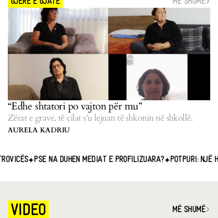
MË SHUMË
GJERË E GJATË
“Edhe shtatori po vajton për mu”
Zërat e grave, të cilat s’u lejuan të shkonin në shkollë.
AURELA KADRIU
PSE NA DUHEN MEDIAT E PROFILIZUARA?
POTPURI: NJË HAPËSIRË
VIDEO
MË SHUMË