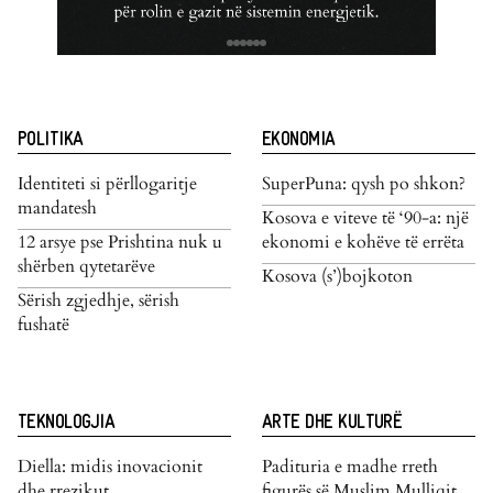
POLITIKA
EKONOMIA
Identiteti si përllogaritje
SuperPuna: qysh po shkon?
mandatesh
Kosova e viteve të ‘90-a: një
12 arsye pse Prishtina nuk u
ekonomi e kohëve të errëta
shërben qytetarëve
Kosova (s’)bojkoton
Sërish zgjedhje, sërish
fushatë
TEKNOLOGJIA
ARTE DHE KULTURË
Diella: midis inovacionit
Padituria e madhe rreth
dhe rrezikut
figurës së Muslim Mulliqit