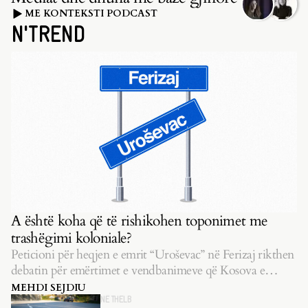
ME KONTEKSTI PODCAST
N'TREND
A është koha që të rishikohen toponimet me
trashëgimi koloniale?
Peticioni për heqjen e emrit “Uroševac” në Ferizaj rikthen
debatin për emërtimet e vendbanimeve që Kosova e
pasluftës i la të pazgjidhura.
MEHDI SEJDIU
NË THELB