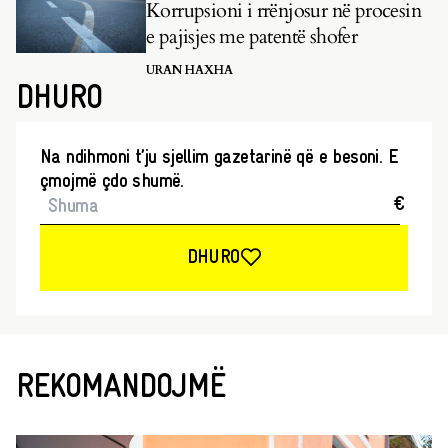
Korrupsioni i rrënjosur në procesin
e pajisjes me patentë shofer
URAN HAXHA
DHURO
Na ndihmoni t’ju sjellim gazetarinë që e besoni. E
çmojmë çdo shumë.
€
DHURO
REKOMANDOJMË