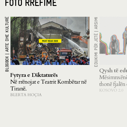
FOTO RRËFIME
ARTE DHE KULTURË
ARSIMI
|
EDUKIMI PËR JETË
|
BLOGBOX
Qysh të ed
Fytyra e Diktaturës
Mësimnxënës
Në rrënojat e Teatrit Kombëtar në
thonë fjalën 
Tiranë.
KOSOVO 2.0
BLERTA HOÇIA