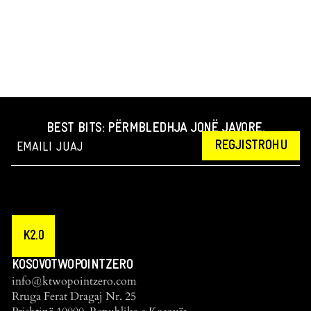
BEST BITS: PËRMBLEDHJA JONË JAVORE.
REGJISTROHU
K2.0
KOSOVOTWOPOINTZERO
info@ktwopointzero.com
Rruga Ferat Dragaj Nr. 25