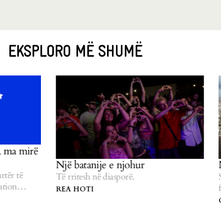
EKSPLORO MË SHUMË
Një batanije e njohur
Nga Kalabr
Të rritesh në diasporë.
Si një pjesë 
formësoi lid
REA HOTI
CAROLINA 