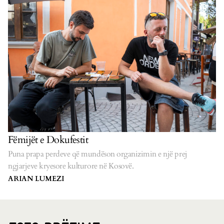
Fëmijët e Dokufestit
Puna prapa perdeve që mundëson organizimin e një prej
ngjarjeve kryesore kulturore në Kosovë.
ARIAN LUMEZI