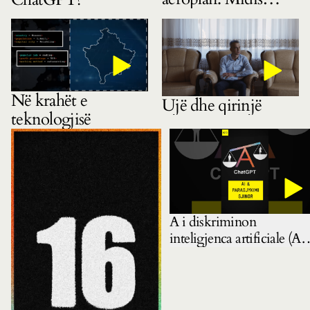
gëzimit dhe
pasigurisë
Në krahët e
Ujë dhe qirinjë
teknologjisë
A i diskriminon
inteligjenca artificiale (AI)
gratë? Mbase pyetja e
duhur është: ku e mësoi A
këtë?