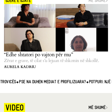
MË SHUMË
GJERË E GJATË
“Edhe shtatori po vajton për mu”
Zërat e grave, të cilat s’u lejuan të shkonin në shkollë.
AURELA KADRIU
ËS
PSE NA DUHEN MEDIAT E PROFILIZUARA?
POTPURI: NJË HAPËSI
VIDEO
MË SHUMË