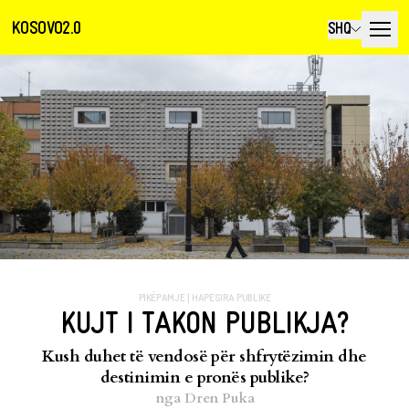
KOSOVO2.0
SHQ
PIKËPAMJE
|
HAPESIRA PUBLIKE
KUJT I TAKON PUBLIKJA?
Kush duhet të vendosë për shfrytëzimin dhe
destinimin e pronës publike?
nga
Dren Puka