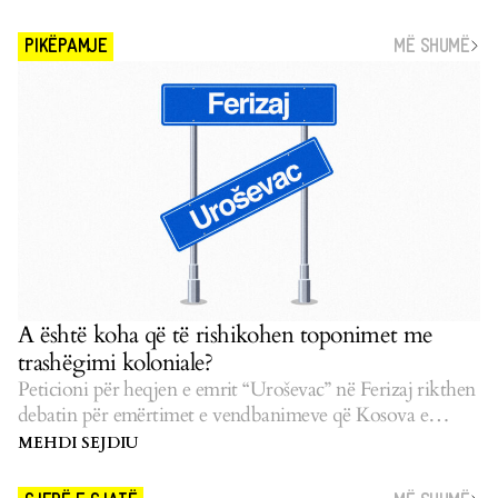
MË SHUMË
PIKËPAMJE
A është koha që të rishikohen toponimet me
trashëgimi koloniale?
Peticioni për heqjen e emrit “Uroševac” në Ferizaj rikthen
debatin për emërtimet e vendbanimeve që Kosova e
pasluftës i la të pazgjidhura.
MEHDI SEJDIU