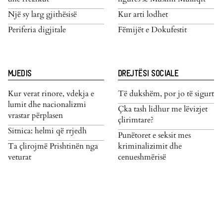
Një sy larg gjithësisë
Kur arti lodhet
Periferia digjitale
Fëmijët e Dokufestit
MJEDIS
DREJTËSI SOCIALE
Kur verat rinore, vdekja e
Të dukshëm, por jo të sigurt
lumit dhe nacionalizmi
Çka tash lidhur me lëvizjet
vrastar përplasen
çlirimtare?
Sitnica: helmi që rrjedh
Punëtoret e seksit mes
Ta çlirojmë Prishtinën nga
kriminalizimit dhe
veturat
cenueshmërisë