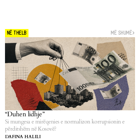
MË SHUMË
NË THELB
“Duhen lidhje”
Si mungesa e mirëqenies e normalizon korrupsionin e
përditshëm në Kosovë?
DAFINA HALILI