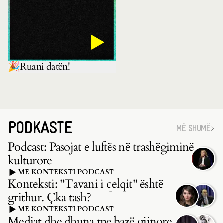
🎉Ruani datën!
PODKASTE
MË SHUMË
Podcast: Pasojat e luftës në trashëgiminë
kulturore
ME KONTEKSTI PODCAST
Konteksti: "Tavani i qelqit" është
grithur. Çka tash?
ME KONTEKSTI PODCAST
Mediat dhe dhuna me bazë gjinore