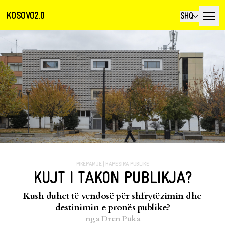
KOSOVO2.0
SHQ
PIKËPAMJE
|
HAPESIRA PUBLIKE
KUJT I TAKON PUBLIKJA?
Kush duhet të vendosë për shfrytëzimin dhe
destinimin e pronës publike?
nga
Dren Puka