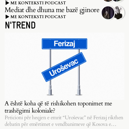
ME KONTEKSTI PODCAST
Mediat dhe dhuna me bazë gjinore
ME KONTEKSTI PODCAST
N'TREND
A është koha që të rishikohen toponimet me
trashëgimi koloniale?
Peticioni për heqjen e emrit “Uroševac” në Ferizaj rikthen
debatin për emërtimet e vendbanimeve që Kosova e