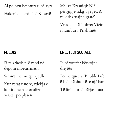
AI po hyn heshturazi në zyra
Meliza Krasniqi: Një
përgjigje ndaj pyetjes: A
Hakerët e bardhë të Kosovës
nuk shkruajnë gratë?
Vrasja e një ëndrre: Vizioni
i humbur i Prishtinës
MJEDIS
DREJTËSI SOCIALE
Si ta kthesh një vend në
Punëtorët/et kërkojnë
deponi mbeturinash?
drejtësi
Sitnica: helmi që rrjedh
Për ne queers, Bubble Pub
është më shumë se një bar
Kur verat rinore, vdekja e
lumit dhe nacionalizmi
Të lirë, por të përjashtuar
vrastar përplasen