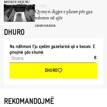
pasluftës i la të pazgjidhura.
MEHDI SEJDIU
NË THELB
Qymyri digjet e planet për gaz
mbeten në ajër
URAN HAXHA
DHURO
Na ndihmoni t’ju sjellim gazetarinë që e besoni. E
çmojmë çdo shumë.
€
DHURO
REKOMANDOJMË