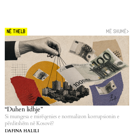
MË SHUMË
NË THELB
“Duhen lidhje”
Si mungesa e mirëqenies e normalizon korrupsionin e
përditshëm në Kosovë?
DAFINA HALILI