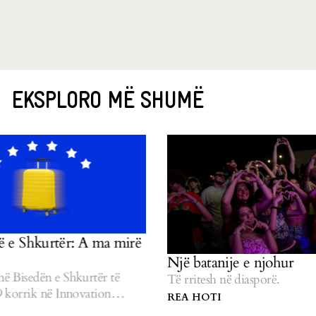
EKSPLORO MË SHUMË
ër: A ma mirë
Një batanije e njohur
 Shkurtër të
Të rritesh në diasporë.
Innovation
REA HOTI