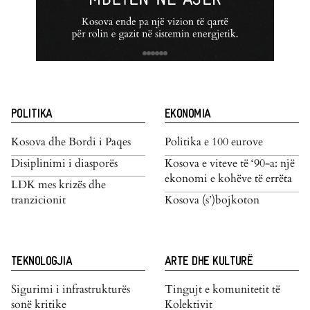
POLITIKA
EKONOMIA
Kosova dhe Bordi i Paqes
Politika e 100 eurove
Disiplinimi i diasporës
Kosova e viteve të ‘90-a: një
ekonomi e kohëve të errëta
LDK mes krizës dhe
tranzicionit
Kosova (s’)bojkoton
TEKNOLOGJIA
ARTE DHE KULTURË
Sigurimi i infrastrukturës
Tingujt e komunitetit të
sonë kritike
Kolektivit