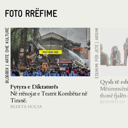
FOTO RRËFIME
ARTE DHE KULTURË
ARSIMI
|
EDUKIMI PËR JETË
|
BLOGBOX
Qysh të ed
Fytyra e Diktaturës
Mësimnxënës
Në rrënojat e Teatrit Kombëtar në
thonë fjalën 
Tiranë.
KOSOVO 2.0
BLERTA HOÇIA