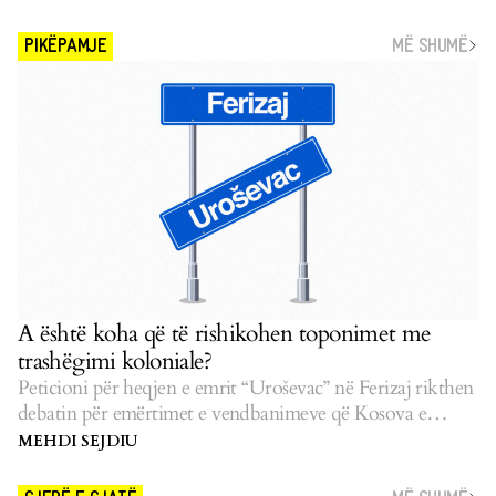
MË SHUMË
PIKËPAMJE
A është koha që të rishikohen toponimet me
trashëgimi koloniale?
Peticioni për heqjen e emrit “Uroševac” në Ferizaj rikthen
debatin për emërtimet e vendbanimeve që Kosova e
pasluftës i la të pazgjidhura.
MEHDI SEJDIU