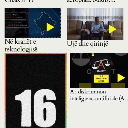
gëzimit dhe
pasigurisë
Në krahët e
Ujë dhe qirinjë
teknologjisë
A i diskriminon
inteligjenca artificiale (AI)
gratë? Mbase pyetja e
duhur është: ku e mësoi A
këtë?