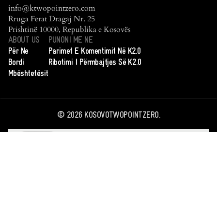
info@ktwopointzero.com
Rruga Ferat Dragaj Nr. 25
Prishtinë 10000, Republika e Kosovës
ABOUT US
PUNONI ME NE
Për Ne
Parimet E Komentimit Në K2.0
Bordi
Ribotimi I Përmbajtjes Së K2.0
Mbështetësit
©
2026
KOSOVOTWOPOINTZERO.