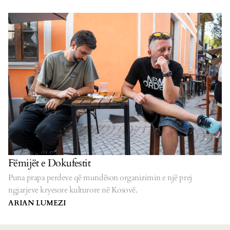
Fëmijët e Dokufestit
Puna prapa perdeve që mundëson organizimin e një prej
ngjarjeve kryesore kulturore në Kosovë.
ARIAN LUMEZI