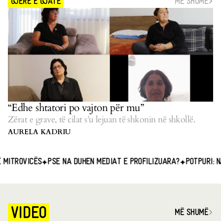
MË SHUMË
GJERË E GJATË
“Edhe shtatori po vajton për mu”
Zërat e grave, të cilat s’u lejuan të shkonin në shkollë.
AURELA KADRIU
ICËS
PSE NA DUHEN MEDIAT E PROFILIZUARA?
POTPURI: NJË HAP
VIDEO
MË SHUMË