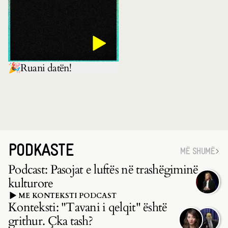
🎉Ruani datën!
PODKASTE
MË SHUMË
Podcast: Pasojat e luftës në trashëgiminë
kulturore
ME KONTEKSTI PODCAST
Konteksti: "Tavani i qelqit" është
grithur. Çka tash?