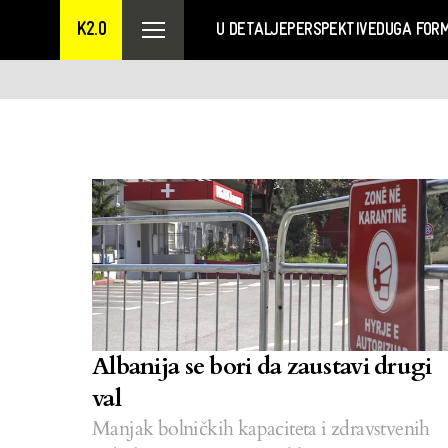
K2.0
U DETALJE
PERSPEKTIVE
DUGA FOR
Albanija se bori da zaustavi drugi
val
Manjak bolničkih kapaciteta i zdravstvenih