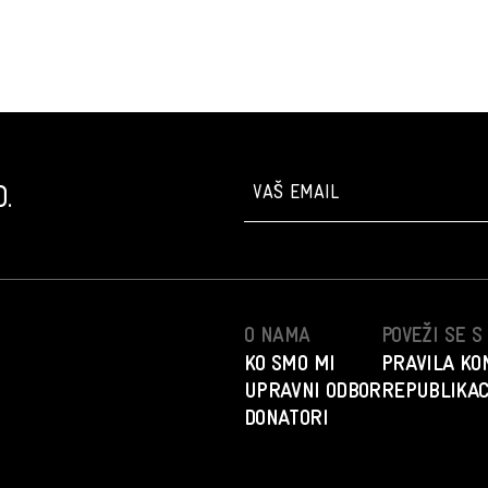
.
O NAMA
POVEŽI SE 
KO SMO MI
PRAVILA KO
UPRAVNI ODBOR
REPUBLIKAC
DONATORI