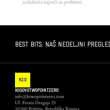
radnika/ca najveći su problemi.
BEST BITS: NAŠ NEDELJNI PREGLED
K2.0
KOSOVOTWOPOINTZERO
info@ktwopointzero.com
Ul. Ferata Dragaja 25
10 000 Priština, Republika Kosova