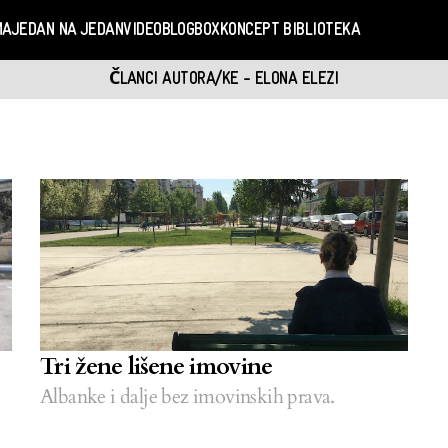
MA
JEDAN NA JEDAN
VIDEO
BLOGBOX
KONCEPT BIBLIOTEKA
ČLANCI AUTORA/KE - ELONA ELEZI
Tri žene lišene imovine
Albanke i dalje bez imovinskih prava.