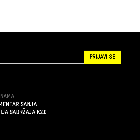
PRIJAVI SE
S NAMA
MENTARISANJA
IJA SADRŽAJA K2.0