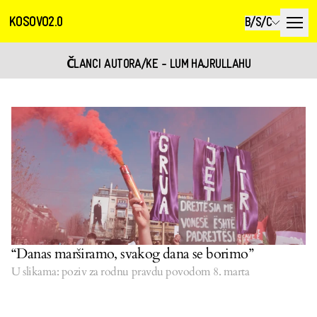
KOSOVO2.0
B/S/C
ČLANCI AUTORA/KE - LUM HAJRULLAHU
“Danas marširamo, svakog dana se borimo”
U slikama: poziv za rodnu pravdu povodom 8. marta