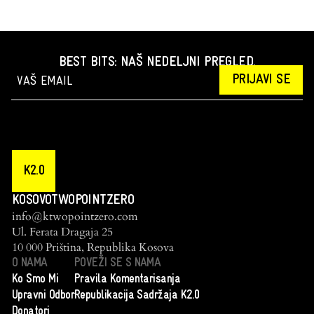
BEST BITS: NAŠ NEDELJNI PREGLED.
PRIJAVI SE
K2.0
KOSOVOTWOPOINTZERO
info@ktwopointzero.com
Ul. Ferata Dragaja 25
10 000 Priština, Republika Kosova
O NAMA
POVEŽI SE S NAMA
Ko Smo Mi
Pravila Komentarisanja
Upravni Odbor
Republikacija Sadržaja K2.0
Donatori