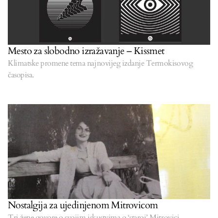
Mesto za slobodno izražavanje – Kissmet
Klimatske promene tema najnovijeg izdanje Termokisovog
časopisa.
Nostalgija za ujedinjenom Mitrovicom
Tri žene govore o svojim iskustvima o ‘staroj’ Mitrovici.