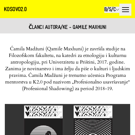
KOSOVO2.0
B/S/C
ČLANCI AUTORA/KE - QAMILE MAXHUNI
Ćamila Madžuni (Qamile Maxhuni) je završila studije na
Filozofskom fakultetu, na katedri za etnologiju i kulturnu
antropologiju, pri Univerzitetu u Prištini, 2017. godine.
Zanima je novinarstvo i ima želju da piše o kulturi i ljudskim
pravima. Ćamila Madžuni je trenutno učesnica Programa
mentorstva u K2.0 pod nazivom „Profesionalno usavršavanje“
(Professional Shadowing) za period 2018-19.