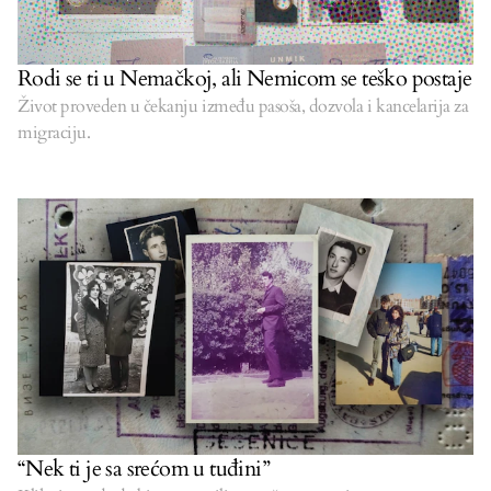
Rodi se ti u Nemačkoj, ali Nemicom se teško postaje
Život proveden u čekanju između pasoša, dozvola i kancelarija za
migraciju.
“Nek ti je sa srećom u tuđini”