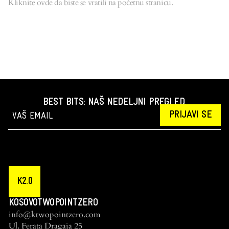
Kliknite ovde da biste se vratili na početnu stranicu.
BEST BITS: NAŠ NEDELJNI PREGLED.
PRIJAVI SE
K2.0
KOSOVOTWOPOINTZERO
info@ktwopointzero.com
Ul. Ferata Dragaja 25