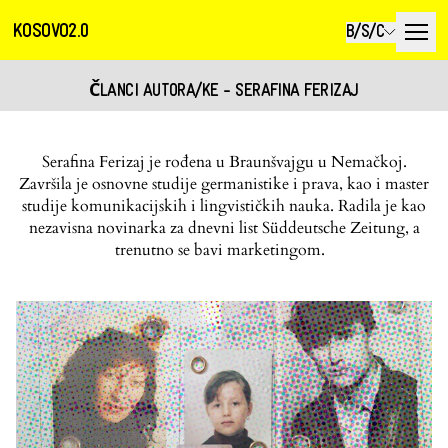
KOSOVO2.0
B/S/C
ČLANCI AUTORA/KE - SERAFINA FERIZAJ
Serafina Ferizaj je rođena u Braunšvajgu u Nemačkoj.
Završila je osnovne studije germanistike i prava, kao i master
studije komunikacijskih i lingvističkih nauka. Radila je kao
nezavisna novinarka za dnevni list Süddeutsche Zeitung, a
trenutno se bavi marketingom.