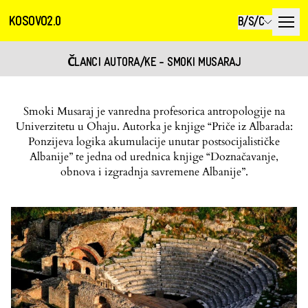
KOSOVO2.0
B/S/C
ČLANCI AUTORA/KE - SMOKI MUSARAJ
Smoki Musaraj je vanredna profesorica antropologije na
Univerzitetu u Ohaju. Autorka je knjige “Priče iz Albarada:
Ponzijeva logika akumulacije unutar postsocijalističke
Albanije” te jedna od urednica knjige “Doznačavanje,
obnova i izgradnja savremene Albanije”.