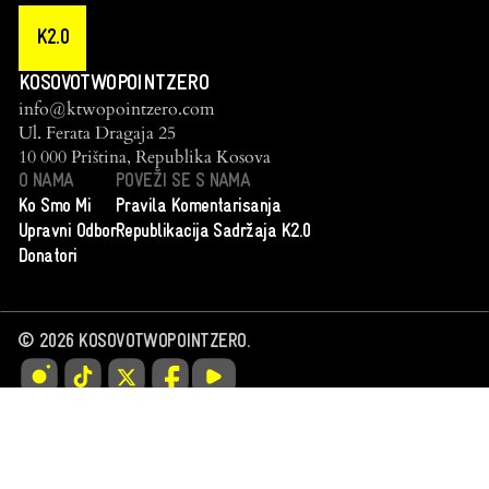
K2.0
KOSOVOTWOPOINTZERO
info@ktwopointzero.com
Ul. Ferata Dragaja 25
10 000 Priština, Republika Kosova
O NAMA
POVEŽI SE S NAMA
Ko Smo Mi
Pravila Komentarisanja
Upravni Odbor
Republikacija Sadržaja K2.0
Donatori
©
2026
KOSOVOTWOPOINTZERO.