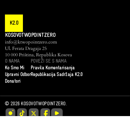
K2.0
KOSOVOTWOPOINTZERO
info@ktwopointzero.com
Ul. Ferata Dragaja 25
10 000 Priština, Republika Kosova
O NAMA
POVEŽI SE S NAMA
Ko Smo Mi
Pravila Komentarisanja
Upravni Odbor
Republikacija Sadržaja K2.0
Donatori
©
2026
KOSOVOTWOPOINTZERO.