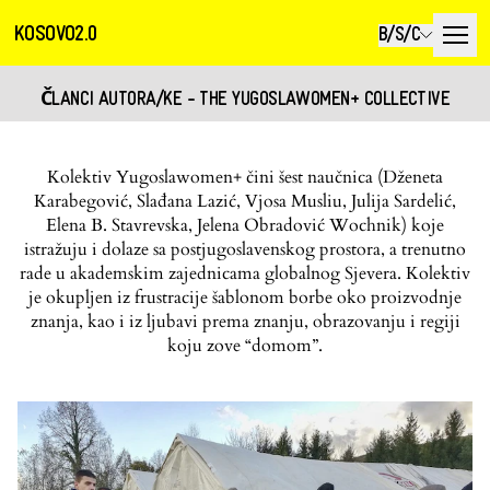
KOSOVO2.0
B/S/C
ČLANCI AUTORA/KE - THE YUGOSLAWOMEN+ COLLECTIVE
Kolektiv Yugoslawomen+ čini šest naučnica (Dženeta
Karabegović, Slađana Lazić, Vjosa Musliu, Julija Sardelić,
Elena B. Stavrevska, Jelena Obradović Wochnik) koje
istražuju i dolaze sa postjugoslavenskog prostora, a trenutno
rade u akademskim zajednicama globalnog Sjevera. Kolektiv
je okupljen iz frustracije šablonom borbe oko proizvodnje
znanja, kao i iz ljubavi prema znanju, obrazovanju i regiji
koju zove “domom”.