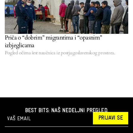
Priča o “dobrim” migrantima i “opasnim”
izbjeglicama
Pogled očima šest naučnica iz postjugoslavenskog prostora.
BEST BITS: NAŠ NEDELJNI PREGLED.
PRIJAVI SE