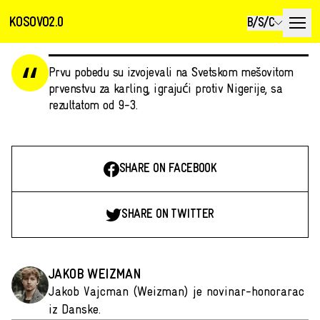
KOSOVO2.0
B/S/C
Prvu pobedu su izvojevali na Svetskom mešovitom
prvenstvu za karling, igrajući protiv Nigerije, sa
rezultatom od 9-3.
SHARE ON FACEBOOK
SHARE ON TWITTER
JAKOB WEIZMAN
Jakob Vajcman (Weizman) je novinar-honorarac
iz Danske.