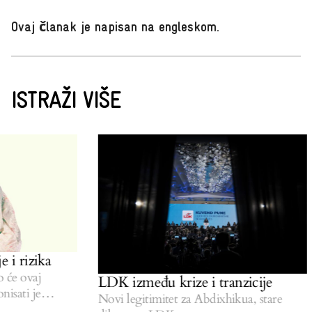
Ovaj članak je napisan na engleskom
.
ISTRAŽI VIŠE
 i rizika
će ovaj
LDK između krize i tranzicije
isati je
Novi legitimitet za Abdixhikua, stare