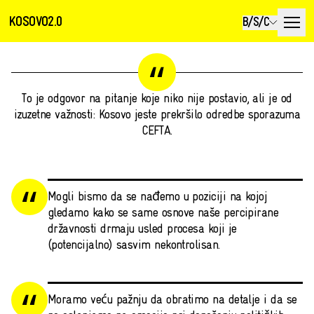
KOSOVO2.0
B/S/C
To je odgovor na pitanje koje niko nije postavio, ali je od
izuzetne važnosti: Kosovo jeste prekršilo odredbe sporazuma
CEFTA.
Mogli bismo da se nađemo u poziciji na kojoj
gledamo kako se same osnove naše percipirane
državnosti drmaju usled procesa koji je
(potencijalno) sasvim nekontrolisan.
Moramo veću pažnju da obratimo na detalje i da se