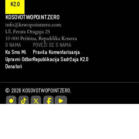
K2.0
KOSOVOTWOPOINTZERO
info@ktwopointzero.com
Ul. Ferata Dragaja 25
10 000 Priština, Republika Kosova
O NAMA
POVEŽI SE S NAMA
Ko Smo Mi
Pravila Komentarisanja
Upravni Odbor
Republikacija Sadržaja K2.0
Donatori
©
2026
KOSOVOTWOPOINTZERO.