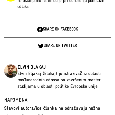
ne oslanjamo na emocije pri donošenju političkih
odluka.
SHARE ON FACEBOOK
SHARE ON TWITTER
ELVIN BLAKAJ
Elvin Bljakaj (Blakaj) je istraživač iz oblasti
međunarodnih odnosa sa završenim master
studijama u oblasti politike Evropske unije.
NAPOMENA
Stavovi autora/ice članka ne odražavaju nužno