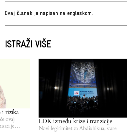
Ovaj članak je napisan na engleskom
.
ISTRAŽI VIŠE
 rizika
e ovaj
LDK između krize i tranzicije
ati je
Novi legitimitet za Abdixhikua, stare