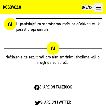
KOSOVO2.0
B/S/C
U predstojećim sedmicama može se očekivati veliki
porast broja umrlih.
Nečinjenje će rezultirati brojnim smrtnim ishodima koji bi
mogli da se spreče.
SHARE ON FACEBOOK
SHARE ON TWITTER