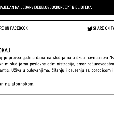
MA
JEDAN NA JEDAN
VIDEO
BLOGBOX
KONCEPT BIBLIOTEKA
RE ON FACEBOOK
SHARE ON T
OKAJ
j je proveo godinu dana na studijama u školi novinarstva “F
vnim studijama poslovne administracije, smer računovodstva,
lantic. Uživa u putovanjima, čitanju i druženju sa porodicom 
san na albanskom
.