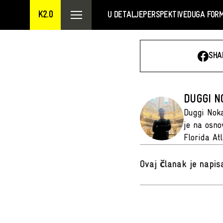
K2.0
U DETALJE
PERSPEKTIVE
DUGA FOR
SHA
DUGGI N
Duggi Noka
je na osno
Florida At
Ovaj članak je napi