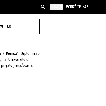
B/S/C
PODRŽITE NAS
WITTER
aik Konica”. Diplomirao
 na Univerzitetu
i prijateljima/cama.