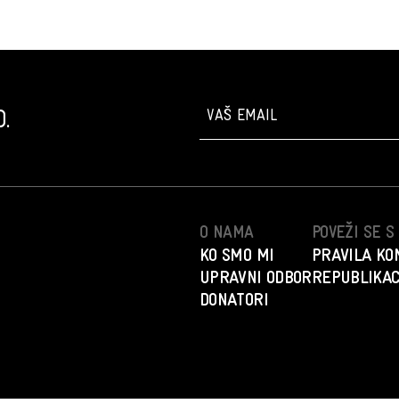
.
O NAMA
POVEŽI SE 
KO SMO MI
PRAVILA KO
UPRAVNI ODBOR
REPUBLIKAC
DONATORI