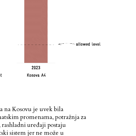
a na Kosovu je uvek bila
imatskim promenama, potražnja za
, rashladni uređaji postaju
tski sistem jer ne može u