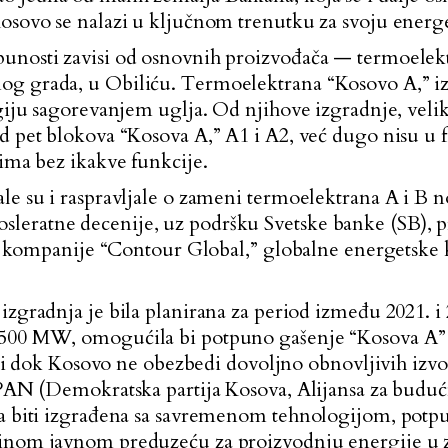
Kosovo se nalazi u ključnom trenutku za svoju ener
unosti zavisi od osnovnih proizvođača — termoelektr
og grada, u Obiliću. Termoelektrana “Kosovo A,” iz
ergiju sagorevanjem uglja. Od njihove izgradnje, vel
od pet blokova “Kosova A,” A1 i A2, već dugo nisu u
rima bez ikakve funkcije.
rale su i raspravljale o zameni termoelektrana A i 
leratne decenije, uz podršku Svetske banke (SB), 
i iz kompanije “Contour Global,” globalne energetsk
izgradnja je bila planirana za period između 2021. 
 500 MW, omogućila bi potpuno gašenje “Kosova A” i 
fazi dok Kosovo ne obezbedi dovoljno obnovljivih izvor
 PAN (Demokratska partija Kosova, Alijansa za budućn
ana biti izgrađena sa savremenom tehnologijom, pot
inom javnom preduzeću za proizvodnju energije u zeml