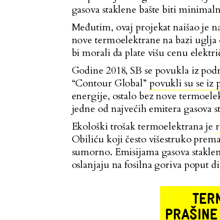
gasova staklene bašte biti minimaln
Međutim, ovaj projekat naišao je 
nove termoelektrane na bazi uglja 
bi morali da plate višu cenu elektri
Godine 2018, SB se povukla iz podrš
“Contour Global”
povukli su se iz 
energije, ostalo bez nove termoele
jedne od najvećih emitera gasova st
Ekološki trošak termoelektrana je
r
Obiliću koji često višestruko prema
sumorno. Emisijama gasova staklene
oslanjaju na fosilna goriva poput di
TER
PRAŠINE