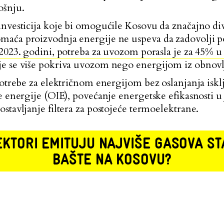
ošnju.
nvesticija koje bi omogućile Kosovu da značajno div
aća proizvodnja energije ne uspeva da zadovolji po
023. godini, potreba za uvozom porasla je za 45% 
e se više pokriva uvozom nego energijom iz obnovlj
potrebe za električnom energijom bez oslanjanja iskl
re energije (OIE), povećanje energetske efikasnosti 
stavljanje filtera za postojeće termoelektrane.
EKTORI EMITUJU NAJVIŠE GASOVA S
BAŠTE NA KOSOVU?