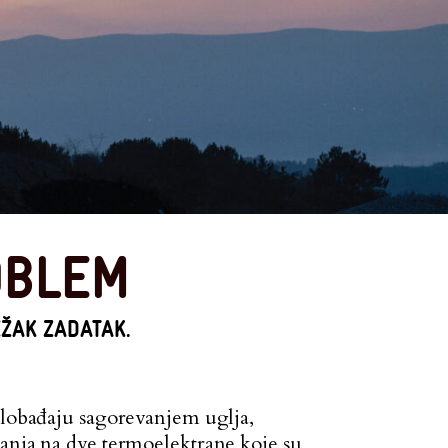
OBLEM
EŽAK ZADATAK.
oslobađaju sagorevanjem uglja,
lanja na dve termoelektrane koje su