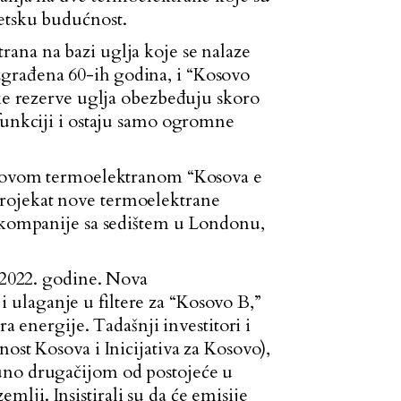
getsku budućnost.
ana na bazi uglja koje se nalaze
građena 60-ih godina, i “Kosovo
ike rezerve uglja obezbeđuju skoro
 funkciji i ostaju samo ogromne
B novom termoelektranom “Kosova e
projekat nove termoelektrane
e kompanije sa sedištem u Londonu,
i 2022. godine. Nova
ulaganje u filtere za “Kosovo B,”
a energije. Tadašnji investitori i
ost Kosova i Inicijativa za Kosovo),
puno drugačijom od postojeće u
ji. Insistirali su da će emisije