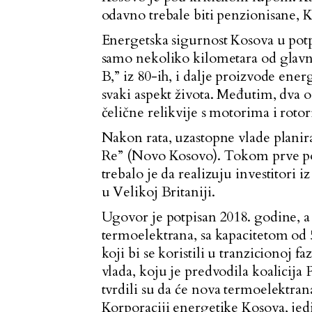
odavno trebale biti penzionisane, 
Energetska sigurnost Kosova u potp
samo nekoliko kilometara od glavn
B,” iz 80-ih, i dalje proizvode en
svaki aspekt života. Međutim, dva 
čelične relikvije s motorima i roto
Nakon rata, uzastopne vlade plani
Re” (Novo Kosovo). Tokom prve pos
trebalo je da realizuju investitor
u Velikoj Britaniji.
Ugovor je potpisan 2018. godine, a 
termoelektrana, sa kapacitetom od
koji bi se koristili u tranzicionoj 
vlada, koju je predvodila koalicija
tvrdili su da će nova termoelektr
Korporaciji energetike Kosova, jed