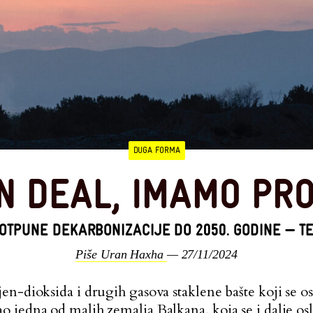
DUGA FORMA
N DEAL, IMAMO PR
OTPUNE DEKARBONIZACIJE DO 2050. GODINE — T
Piše Uran Haxha
— 27/11/2024
en-dioksida i drugih gasova staklene bašte koji se 
 jedna od malih zemalja Balkana, koja se i dalje os