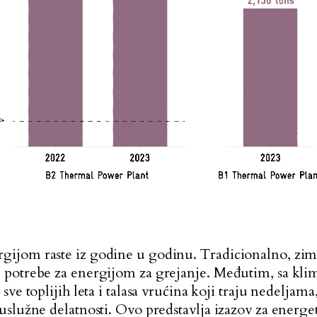
ijom raste iz godine u godinu. Tradicionalno, zim
 potrebe za energijom za grejanje. Međutim, sa kl
ve toplijih leta i talasa vrućina koji traju nedeljama
uslužne delatnosti. Ovo predstavlja izazov za energe