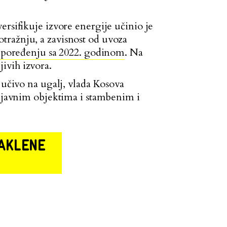
ersifikuje izvore energije učinio je
tražnju, a zavisnost od uvoza
u poređenju sa 2022. godinom
. Na
ivih izvora.
jučivo na ugalj, vlada Kosova
u javnim objektima i stambenim i
TAKLENE