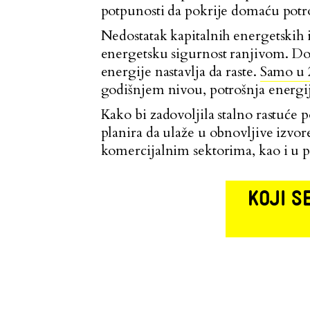
potpunosti da pokrije domaću potr
Nedostatak kapitalnih energetskih i
energetsku sigurnost ranjivom. Dom
energije nastavlja da raste.
Samo u 2
godišnjem nivou, potrošnja energij
Kako bi zadovoljila stalno rastuće 
planira da ulaže u obnovljive izvo
komercijalnim sektorima, kao i u po
KOJI S