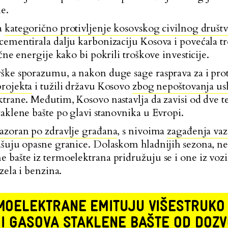
e.
na
kategorično protivljenje kosovskog civilnog društ
cementirala dalju karbonizaciju Kosova i povećala tr
čne energije kako bi pokrili troškove investicije.
ke sporazumu, a nakon duge sage rasprava za i protiv
projekta
i tužili državu Kosovo
zbog nepoštovanja us
ktrane. Međutim, Kosovo nastavlja da zavisi od dve t
aklene bašte po glavi stanovnika u Evropi.
azoran po zdravlje građana
, s nivoima
zagađenja va
šuju opasne granice. Dolaskom hladnijih sezona, nebo
 bašte iz termoelektrana pridružuju se i one iz voz
zela i benzina.
MOELEKTRANE EMITUJU VIŠESTRUKO 
 I GASOVA STAKLENE BAŠTE OD DOZ