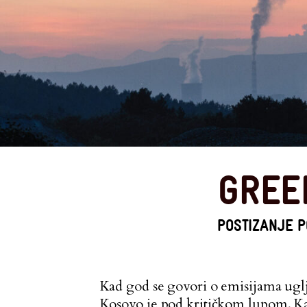
GREE
POSTIZANJE P
Kad god se govori o emisijama uglj
Kosovo je pod kritičkom lupom. Kao