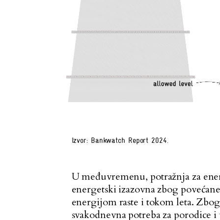
Izvor: Bankwatch Report 2024.
U međuvremenu, potražnja za energ
energetski izazovna zbog povećane
energijom raste i tokom leta. Zbog s
svakodnevna potreba za porodice i 