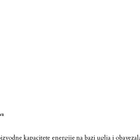
va
zvodne kapacitete energije na bazi uglja i
obavezal