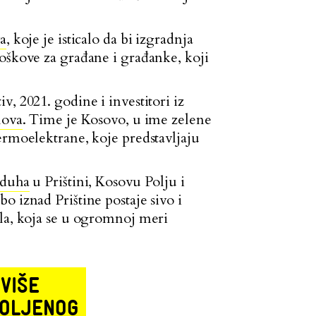
va
, koje je isticalo da bi izgradnja
oškove za građane i građanke, koji
, 2021. godine i investitori iz
lova
. Time je Kosovo, u ime zelene
ermoelektrane, koje predstavljaju
zduha
u Prištini, Kosovu Polju i
 iznad Prištine postaje sivo i
ila, koja se u ogromnoj meri
VIŠE
VOLJENOG