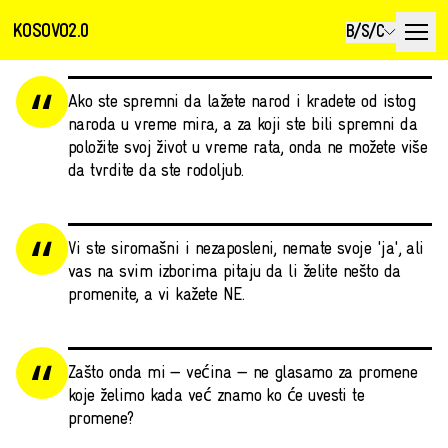
KOSOVO2.0
B/S/C
Ako ste spremni da lažete narod i kradete od istog
naroda u vreme mira, a za koji ste bili spremni da
položite svoj život u vreme rata, onda ne možete više
da tvrdite da ste rodoljub.
Vi ste siromašni i nezaposleni, nemate svoje 'ja', ali
vas na svim izborima pitaju da li želite nešto da
promenite, a vi kažete NE.
Zašto onda mi — većina — ne glasamo za promene
koje želimo kada već znamo ko će uvesti te
promene?