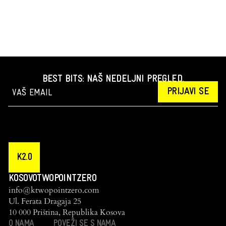
BEST BITS: NAŠ NEDELJNI PREGLED.
PRIJAVI SE
K2.0
KOSOVOTWOPOINTZERO
info@ktwopointzero.com
Ul. Ferata Dragaja 25
10 000 Priština, Republika Kosova
O NAMA
POVEŽI SE S NAMA