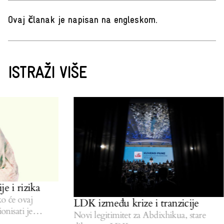
Ovaj članak je napisan na engleskom
.
ISTRAŽI VIŠE
e i rizika
 će ovaj
LDK između krize i tranzicije
nisati je
Novi legitimitet za Abdixhikua, stare