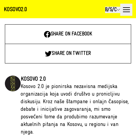
KOSOVO2.0
B/S/C
SHARE ON FACEBOOK
SHARE ON TWITTER
KOSOVO 2.0
Kosovo 2.0 je pionirska nezavisna medijska
organizacija koja uvodi društvo u pronicljivu
diskusiju. Kroz naše štampane i onlajn časopise,
debate i inicijative zagovaranja, mi smo
posvećeni tome da produbimo razumevanje
aktuelnih pitanja na Kosovu, u regionu i van
njega.