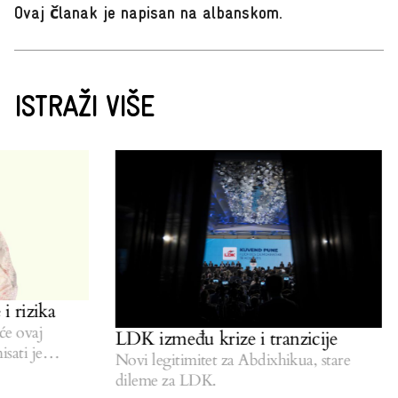
Ovaj članak je napisan na albanskom
.
ISTRAŽI VIŠE
 rizika
e ovaj
LDK između krize i tranzicije
ati je
Novi legitimitet za Abdixhikua, stare
dileme za LDK.