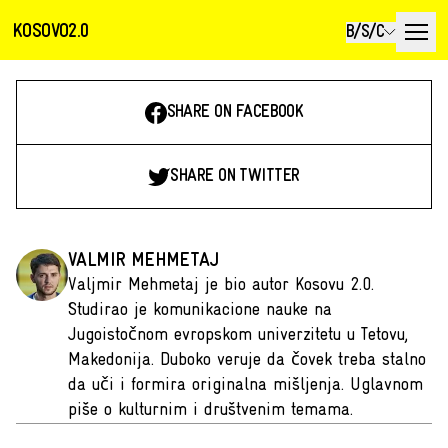
KOSOVO2.0
B/S/C
SHARE ON FACEBOOK
SHARE ON TWITTER
VALMIR MEHMETAJ
Valjmir Mehmetaj je bio autor Kosovu 2.0.
Studirao je komunikacione nauke na
Jugoistočnom evropskom univerzitetu u Tetovu,
Makedonija. Duboko veruje da čovek treba stalno
da uči i formira originalna mišljenja. Uglavnom
piše o kulturnim i društvenim temama.