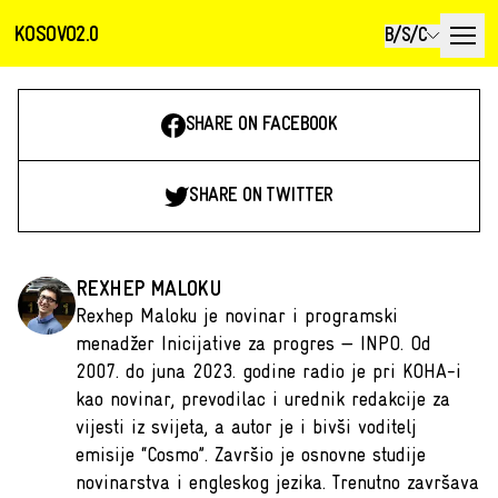
KOSOVO2.0
B/S/C
SHARE ON FACEBOOK
SHARE ON TWITTER
REXHEP MALOKU
Rexhep Maloku je novinar i programski
menadžer Inicijative za progres — INPO. Od
2007. do juna 2023. godine radio je pri KOHA-i
kao novinar, prevodilac i urednik redakcije za
vijesti iz svijeta, a autor je i bivši voditelj
emisije “Cosmo”. Završio je osnovne studije
novinarstva i engleskog jezika. Trenutno završava