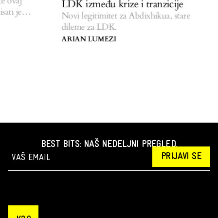
 ovaj
LDK između krize i tranzicije
ti je
Novi legitimitet za Abdixhikua, stare
dileme za LDK.
ARIAN LUMEZI
BEST BITS: NAŠ NEDELJNI PREGLED.
PRIJAVI SE