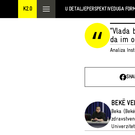
K2.0
U DETALJE
PERSPEKTIVE
DUGA FOR
“Vlada 
da im o
Analiza Ins
SHA
BEKË VE
Beka (Bekë
zdravstven
Univerzitet