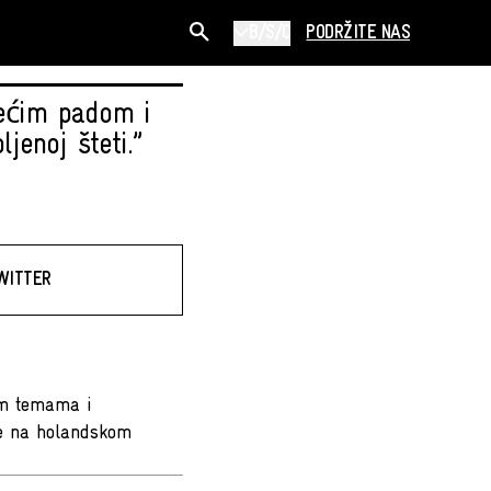
B/S/C
PODRŽITE NAS
većim padom i
jenoj šteti.”
WITTER
nim temama i
lje na holandskom