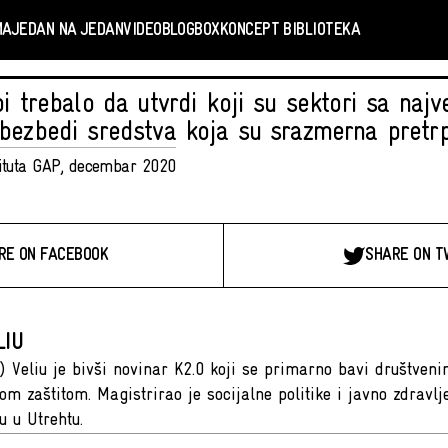
MA
JEDAN NA JEDAN
VIDEO
BLOGBOX
KONCEPT BIBLIOTEKA
bi trebalo da utvrdi koji su sektori sa naj
bezbedi sredstva koja su srazmerna pretrpl
tituta GAP, decembar 2020
RE ON FACEBOOK
SHARE ON T
LIU
) Veliu je bivši novinar K2.0 koji se primarno bavi društve
om zaštitom. Magistrirao je socijalne politike i javno zdrav
u u Utrehtu.