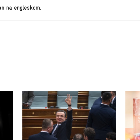
san na engleskom
.