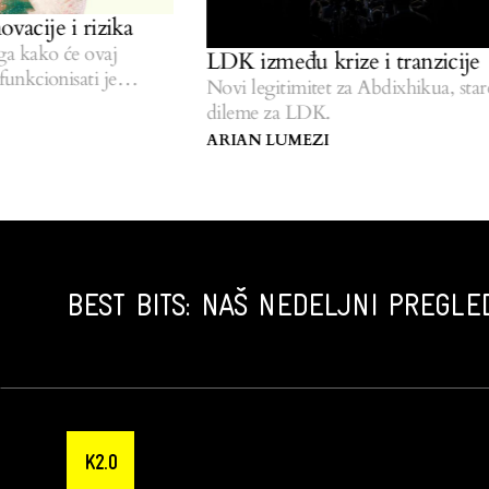
ije i rizika
ako će ovaj
LDK između krize i tranzicije
cionisati je
Novi legitimitet za Abdixhikua, stare
dileme za LDK.
ARIAN LUMEZI
BEST BITS: NAŠ NEDELJNI PREGLED
K2.0