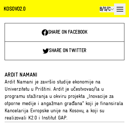
KOSOVO2.0
B/S/C
SHARE ON FACEBOOK
SHARE ON TWITTER
ARDIT NAMANI
Ardit Namani je završio studije ekonomije na
Univerzitetu u Prištini. Ardit je učestvovao/la u
programu stažiranja u okviru projekta „Inovacije za
otporne medije i angažman građana“ koji je finansirala
Kancelarija Evropske unije na Kosovu, a koji su
realizovali K2.0 i Institut GAP.