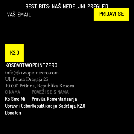
BEST BITS: NAŠ NEDELJNI PREGLED.
PRIJAVI SE
K2.0
KOSOVOTWOPOINTZERO
info@ktwopointzero.com
Ul. Ferata Dragaja 25
10 000 Priština, Republika Kosova
O NAMA
POVEŽI SE S NAMA
Ko Smo Mi
Pravila Komentarisanja
Upravni Odbor
Republikacija Sadržaja K2.0
Donatori