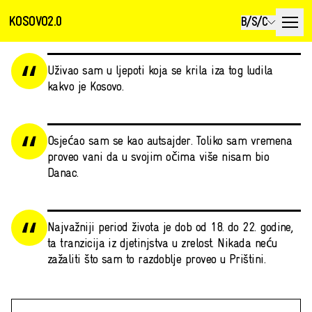
KOSOVO2.0
B/S/C
Uživao sam u ljepoti koja se krila iza tog ludila
kakvo je Kosovo.
Osjećao sam se kao autsajder. Toliko sam vremena
proveo vani da u svojim očima više nisam bio
Danac.
Najvažniji period života je dob od 18. do 22. godine,
ta tranzicija iz djetinjstva u zrelost. Nikada neću
zažaliti što sam to razdoblje proveo u Prištini.