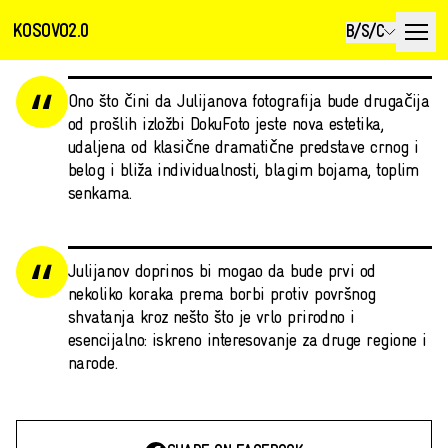
KOSOVO2.0
B/S/C
Ono što čini da Julijanova fotografija bude drugačija
od prošlih izložbi DokuFoto jeste nova estetika,
udaljena od klasične dramatične predstave crnog i
belog i bliža individualnosti, blagim bojama, toplim
senkama.
Julijanov doprinos bi mogao da bude prvi od
nekoliko koraka prema borbi protiv površnog
shvatanja kroz nešto što je vrlo prirodno i
esencijalno: iskreno interesovanje za druge regione i
narode.