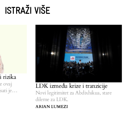
ISTRAŽI VIŠE
rizika
ovaj
LDK između krize i tranzicije
ti je
P
Novi legitimitet za Abdixhikua, stare
I
dileme za LDK.
ARIAN LUMEZI