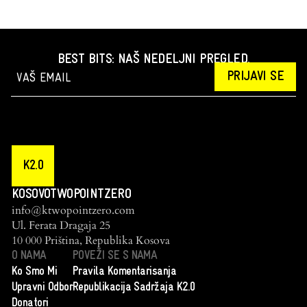
BEST BITS: NAŠ NEDELJNI PREGLED.
PRIJAVI SE
K2.0
KOSOVOTWOPOINTZERO
info@ktwopointzero.com
Ul. Ferata Dragaja 25
10 000 Priština, Republika Kosova
O NAMA
POVEŽI SE S NAMA
Ko Smo Mi
Pravila Komentarisanja
Upravni Odbor
Republikacija Sadržaja K2.0
Donatori