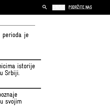
B/S/C
PODRŽITE NAS
g perioda je
icima istorije
 Srbiji.
poznaje
 u svojim