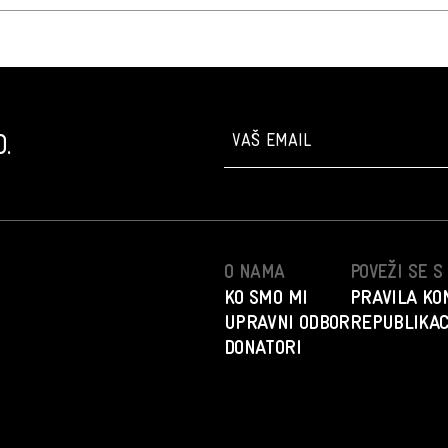
.
O NAMA
POVEŽI SE 
KO SMO MI
PRAVILA KO
UPRAVNI ODBOR
REPUBLIKAC
DONATORI