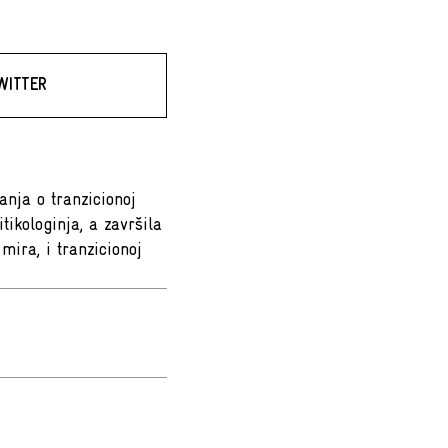
WITTER
nja o tranzicionoj
tikologinja, a završila
mira, i tranzicionoj