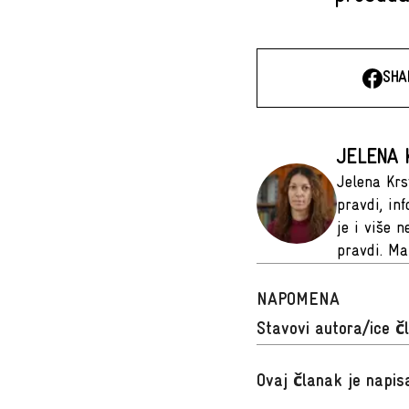
SHA
JELENA 
Jelena Krs
pravdi, inf
je i više 
pravdi. Ma
NAPOMENA
Stavovi autora/ice č
Ovaj članak je napi