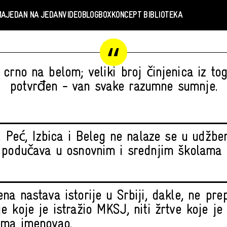
MA
JEDAN NA JEDAN
VIDEO
BLOGBOX
KONCEPT BIBLIOTEKA
, crno na belom; veliki broj činjenica iz to
potvrđen - van svake razumne sumnje.
, Peć, Izbica i Beleg ne nalaze se u udžben
 podučava u osnovnim i srednjim školama u
na nastava istorije u Srbiji, dakle, ne pre
e koje je istražio MKSJ, niti žrtve koje je
ma imenovao.