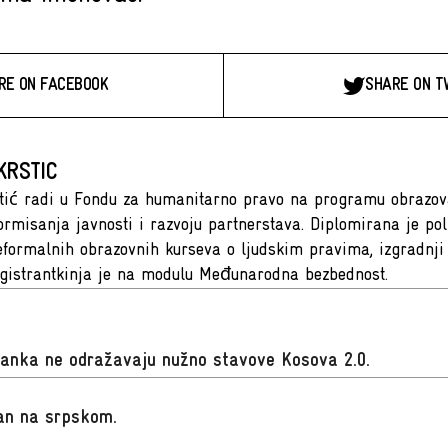
RE ON FACEBOOK
SHARE ON T
KRSTIC
tić radi u Fondu za humanitarno pravo na programu obrazova
ormisanja javnosti i razvoju partnerstava. Diplomirana je poli
neformalnih obrazovnih kurseva o ljudskim pravima, izgradnji 
gistrantkinja je na modulu Međunarodna bezbednost.
lanka ne odražavaju nužno stavove Kosova 2.0.
san na srpskom
.