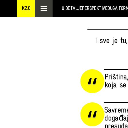
K2.0
U DETALJE
PERSPEKTIVE
DUGA FOR
I sve je tu
Priština
koja se
Savreme
događaj
presuda