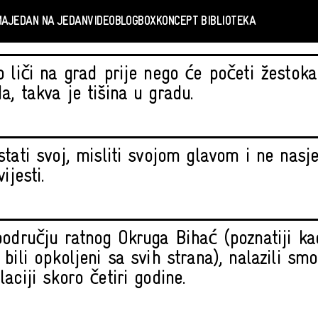
MA
JEDAN NA JEDAN
VIDEO
BLOGBOX
KONCEPT BIBLIOTEKA
 liči na grad prije nego će početi žestoka 
a, takva je tišina u gradu.
stati svoj, misliti svojom glavom i ne nasj
ijesti.
području ratnog Okruga Bihać (poznatiji ka
bili opkoljeni sa svih strana), nalazili sm
aciji skoro četiri godine.