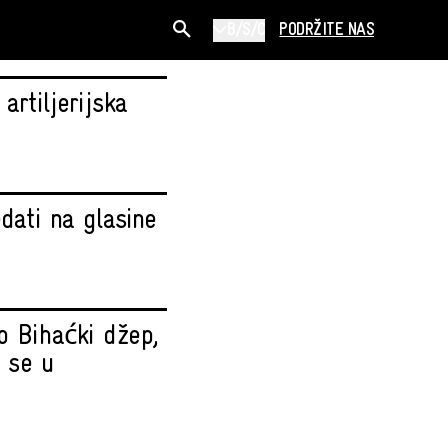
B/S/C
PODRŽITE NAS
artiljerijska
edati na glasine
o Bihaćki džep,
o se u