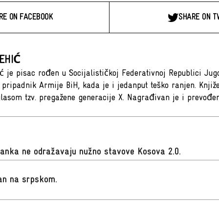
RE ON FACEBOOK
SHARE ON T
EHIĆ
ć je pisac rođen u Socijalističkoj Federativnoj Republici Jug
e pripadnik Armije BiH, kada je i jedanput teško ranjen. Knjiže
lasom tzv. pregažene generacije X. Nagrađivan je i prevođen 
.
lanka ne odražavaju nužno stavove Kosova 2.0.
san na srpskom
.