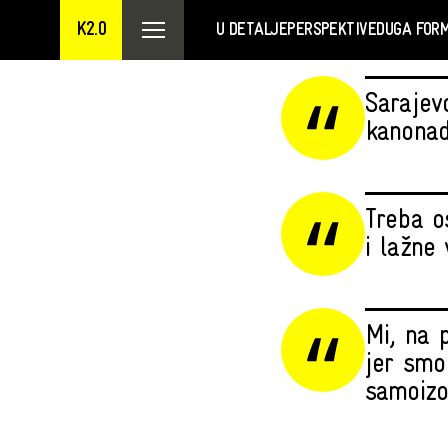
K2.0
U DETALJE
PERSPEKTIVE
DUGA FOR
Sarajevo
kanonad
Treba o
i lažne v
Mi, na 
jer smo 
samoizol