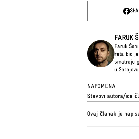
SHA
FARUK Š
Faruk Šehi
rata bio j
smatraju g
u Sarajevu
NAPOMENA
Stavovi autora/ice č
Ovaj članak je napi