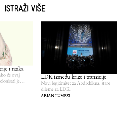
ISTRAŽI VIŠE
e i rizika
 će ovaj
LDK između krize i tranzicije
nisati je
Novi legitimitet za Abdixhikua, stare
dileme za LDK.
ARIAN LUMEZI