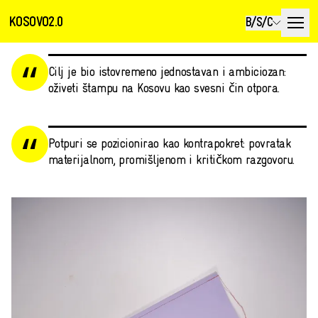
KOSOVO2.0
B/S/C
Cilj je bio istovremeno jednostavan i ambiciozan:
oživeti štampu na Kosovu kao svesni čin otpora.
Potpuri se pozicionirao kao kontrapokret: povratak
materijalnom, promišljenom i kritičkom razgovoru.