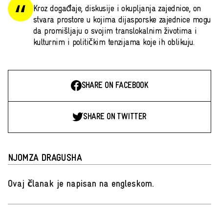
Kroz događaje, diskusije i okupljanja zajednice, on
stvara prostore u kojima dijasporske zajednice mogu
da promišljaju o svojim translokalnim životima i
kulturnim i političkim tenzijama koje ih oblikuju.
SHARE ON FACEBOOK
SHARE ON TWITTER
NJOMZA DRAGUSHA
Ovaj članak je napisan na engleskom
.