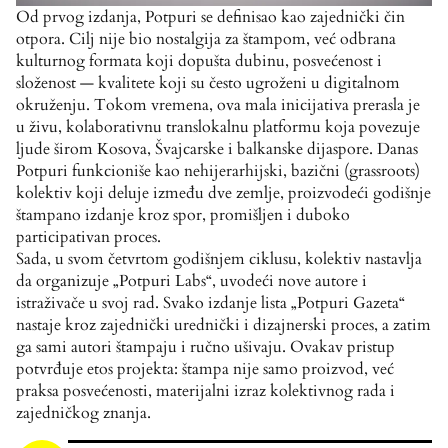
Od prvog izdanja, Potpuri se definisao kao zajednički čin
otpora. Cilj nije bio nostalgija za štampom, već odbrana
kulturnog formata koji dopušta dubinu, posvećenost i
složenost — kvalitete koji su često ugroženi u digitalnom
okruženju. Tokom vremena, ova mala inicijativa prerasla je
u živu, kolaborativnu translokalnu platformu koja povezuje
ljude širom Kosova, Švajcarske i balkanske dijaspore. Danas
Potpuri funkcioniše kao nehijerarhijski, bazični (grassroots)
kolektiv koji deluje između dve zemlje, proizvodeći godišnje
štampano izdanje kroz spor, promišljen i duboko
participativan proces.
Sada, u svom četvrtom godišnjem ciklusu, kolektiv nastavlja
da organizuje „Potpuri Labs“, uvodeći nove autore i
istraživače u svoj rad. Svako izdanje lista „Potpuri Gazeta“
nastaje kroz zajednički urednički i dizajnerski proces, a zatim
ga sami autori štampaju i ručno ušivaju. Ovakav pristup
potvrđuje etos projekta: štampa nije samo proizvod, već
praksa posvećenosti, materijalni izraz kolektivnog rada i
zajedničkog znanja.