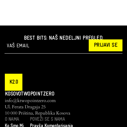
BEST BITS: NAŠ NEDELJNI PREGLED.
PRIJAVI SE
K2.0
KOSOVOTWOPOINTZERO
info@ktwopointzero.com
Ul. Ferata Dragaja 25
10 000 Priština, Republika Kosova
O NAMA
POVEŽI SE S NAMA
Ko Smo Mi
Pravila Komentarisanja