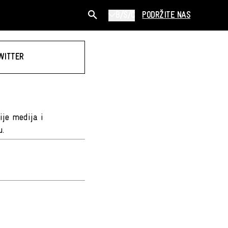
B/S/C
PODRŽITE NAS
WITTER
ije medija i
u.