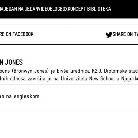
MA
JEDAN NA JEDAN
VIDEO
BLOGBOX
KONCEPT BIBLIOTEKA
RE ON FACEBOOK
SHARE ON T
N JONES
ouns (Bronwyn Jones) je bivša urednica K2.0. Diplomske stud
ih odnosa završila je na Univerzitetu New School u Njujork
san na engleskom
.