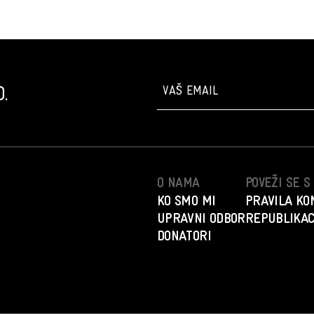
.
O NAMA
POVEŽI SE 
KO SMO MI
PRAVILA KO
UPRAVNI ODBOR
REPUBLIKAC
DONATORI