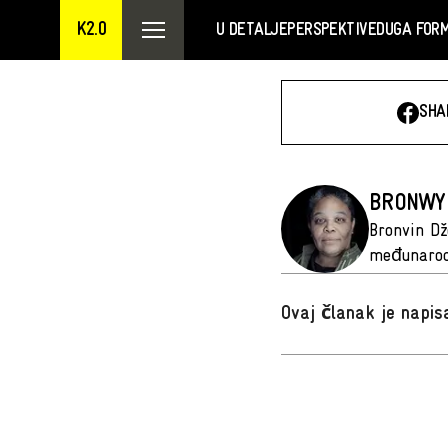
K2.0
U DETALJE
PERSPEKTIVE
DUGA FOR
SHA
BRONWY
Bronvin Dž
međunarodn
Ovaj članak je napi