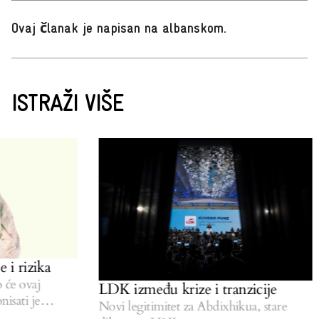
Ovaj članak je napisan na albanskom
.
ISTRAŽI VIŠE
 i rizika
će ovaj
LDK između krize i tranzicije
isati je
Novi legitimitet za Abdixhikua, stare