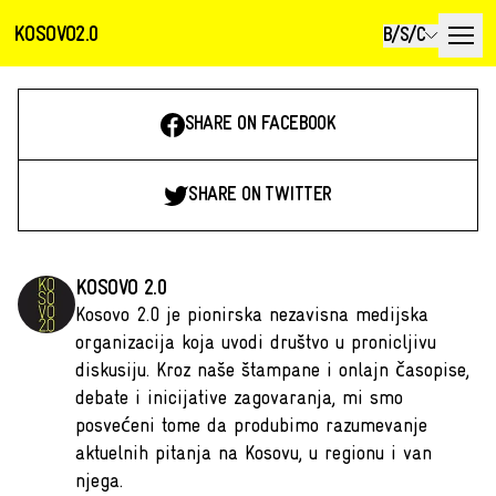
KOSOVO2.0
B/S/C
SHARE ON FACEBOOK
SHARE ON TWITTER
KOSOVO 2.0
Kosovo 2.0 je pionirska nezavisna medijska
organizacija koja uvodi društvo u pronicljivu
diskusiju. Kroz naše štampane i onlajn časopise,
debate i inicijative zagovaranja, mi smo
posvećeni tome da produbimo razumevanje
aktuelnih pitanja na Kosovu, u regionu i van
njega.