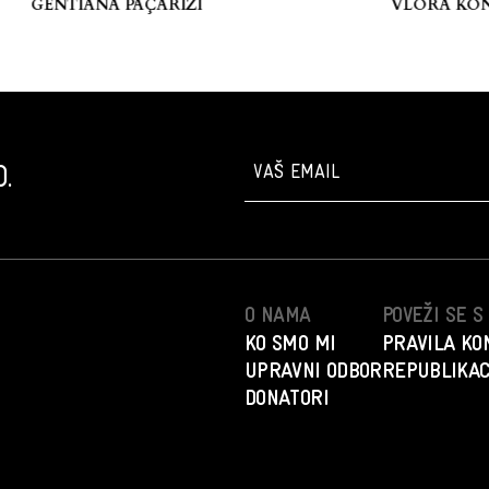
albanske književ
GENTIANA PAÇARIZI
VLORA KONUS
.
O NAMA
POVEŽI SE 
KO SMO MI
PRAVILA KO
UPRAVNI ODBOR
REPUBLIKAC
DONATORI