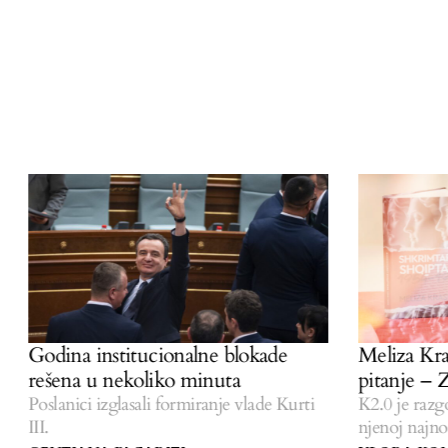
Godina institucionalne blokade
Meliza Krasn
rešena u nekoliko minuta
pitanje – Zar
Poslanici izglasali formiranje vlade Kurti
K2.0 je razgovar
III.
njenoj najnovijo