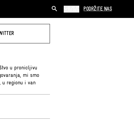
B/S/C
PODRŽITE NAS
WITTER
tvo u pronicljivu
agovaranja, mi smo
 u regionu i van