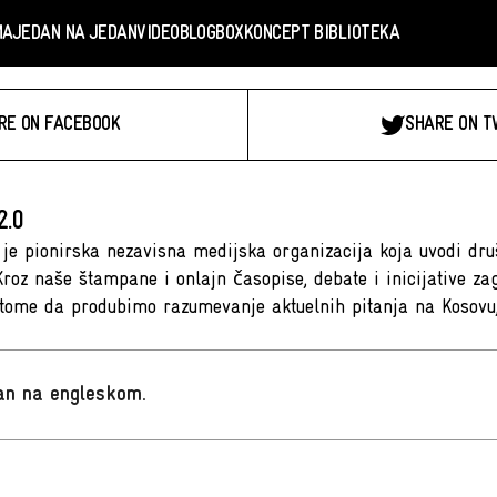
MA
JEDAN NA JEDAN
VIDEO
BLOGBOX
KONCEPT BIBLIOTEKA
RE ON FACEBOOK
SHARE ON T
2.0
 je pionirska nezavisna medijska organizacija koja uvodi druš
 Kroz naše štampane i onlajn časopise, debate i inicijative z
tome da produbimo razumevanje aktuelnih pitanja na Kosovu,
san na engleskom
.