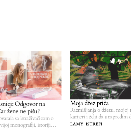
Moja džez priča
iqi: Odgovor na
Razmišljanja o džezu, mojoj mu
 žene ne pišu?
karijeri i želji da unapredim dže
ala sa istraživačicom o
Kosova.
j monografiji, istoriji
LAMY ISTREFI