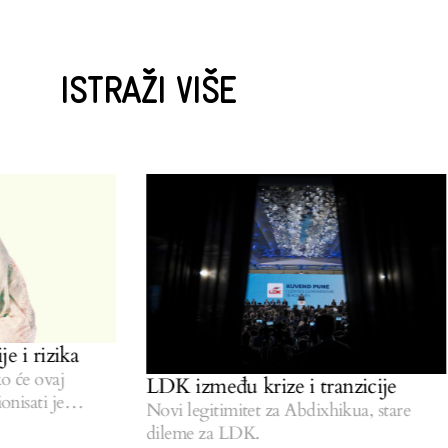
ISTRAŽI VIŠE
 rizika
e ovaj
LDK između krize i tranzicije
ati je
Novi legitimitet za Abdixhikua, stare
dileme za LDK.