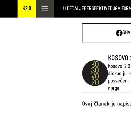
K2.0
U DETALJE
PERSPEKTIVE
DUGA FOR
SHA
KOSOVO 
Kosovo 2.0
diskusiju.
posvećeni 
njega.
Ovaj članak je napi