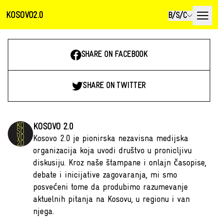
KOSOVO2.0
B/S/C
SHARE ON FACEBOOK
SHARE ON TWITTER
KOSOVO 2.0
Kosovo 2.0 je pionirska nezavisna medijska
organizacija koja uvodi društvo u pronicljivu
diskusiju. Kroz naše štampane i onlajn časopise,
debate i inicijative zagovaranja, mi smo
posvećeni tome da produbimo razumevanje
aktuelnih pitanja na Kosovu, u regionu i van
njega.