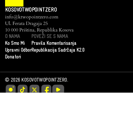
KOSOVOTWOPOINTZERO
info@ktwopointzero.com
Ul. Ferata Dragaja 25
10 000 Priština, Republika Kosova
O NAMA
POVEŽI SE S NAMA
Ko Smo Mi
Pravila Komentarisanja
Upravni Odbor
Republikacija Sadržaja K2.0
Donatori
©
2026
KOSOVOTWOPOINTZERO.