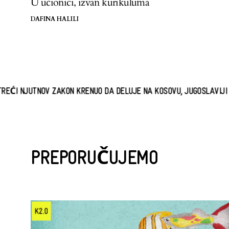
U učionici, izvan kurikuluma
DAFINA HALILI
V ZAKON KRENUO DA DELUJE NA KOSOVU, JUGOSLAVIJI JE UBRZO DO
PREPORUČUJEMO