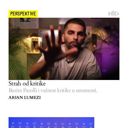
VIŠE
PERSPEKTIVE
Strah od kritike
Burim Pacolli i važnost kritike u umetnosti.
ARIAN LUMEZI