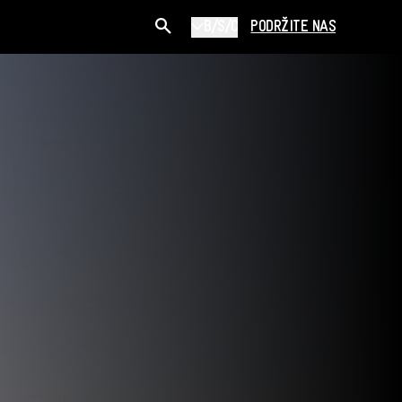
B/S/C
PODRŽITE NAS