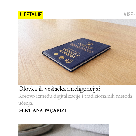
VIŠE
U DETALJE
Olovka ili veštačka inteligencija?
Kosovo između digitalizacije i tradicionalnih metoda
učenja.
GENTIANA PAÇARIZI