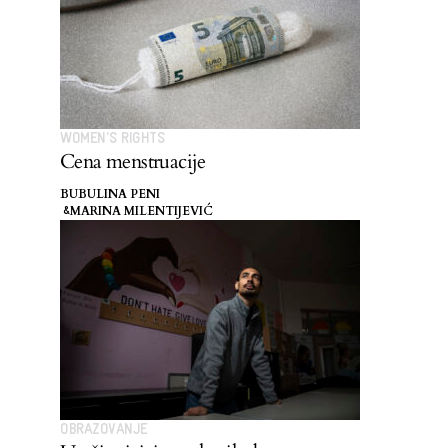
WOMEN'S RIGHTS
Cena menstruacije
BUBULINA PENI
MARINA MILENTIJEVIĆ
&
OBRAZOVANJE