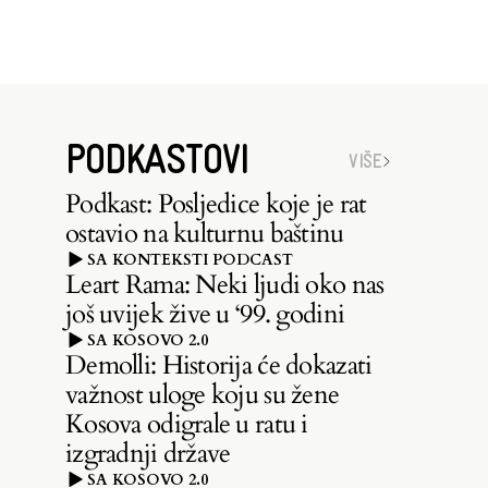
PODKASTOVI
VIŠE
Podkast: Posljedice koje je rat
ostavio na kulturnu baštinu
SA KONTEKSTI PODCAST
Leart Rama: Neki ljudi oko nas
još uvijek žive u ‘99. godini
SA KOSOVO 2.0
Demolli: Historija će dokazati
važnost uloge koju su žene
Kosova odigrale u ratu i
izgradnji države
SA KOSOVO 2.0