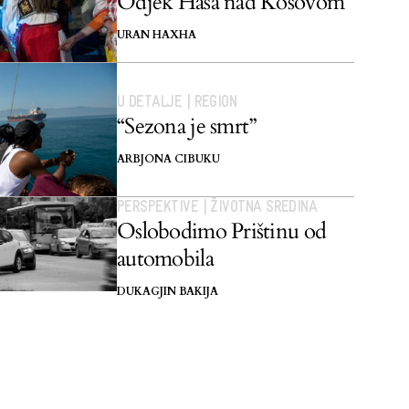
Odjek Hasa nad Kosovom
URAN HAXHA
U DETALJE
|
REGION
“Sezona je smrt”
ARBJONA CIBUKU
PERSPEKTIVE
|
ŽIVOTNA SREDINA
Oslobodimo Prištinu od
automobila
DUKAGJIN BAKIJA