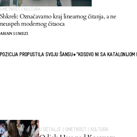
UMETNOST I KULTURA
Shkreli: Označavamo kraj linearnog čitanja, a ne
neuspeh modernog čitaoca
ARIAN LUMEZI
PUSTILA SVOJU ŠANSU
“KOSOVO NI SA KATALONIJOM NI SA BASKI
U DETALJE
|
UMETNOST I KULTURA