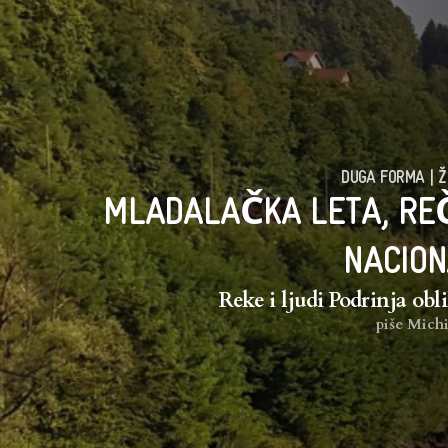
DUGA FORMA
|
Ž
MLADALAČKA LETA, REČ
NACION
Reke i ljudi Podrinja obl
piše
Michi