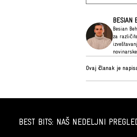
BESIAN 
Besian Beh
za različi
izveštavan
novinarske
Ovaj članak je napi
BEST BITS: NAŠ NEDELJNI PREGLED