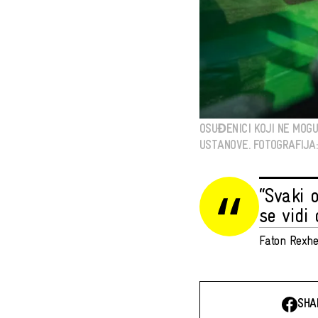
OSUĐENICI KOJI NE MOG
USTANOVE. FOTOGRAFIJA: 
“Svaki 
se vidi 
Faton Rexhep
SHA