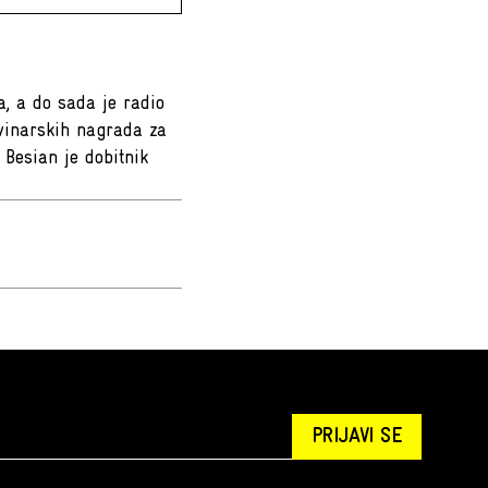
a, a do sada je radio
novinarskih nagrada za
 Besian je dobitnik
PRIJAVI SE