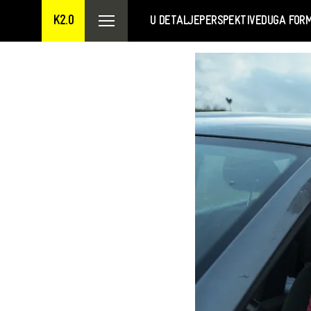
K2.0
U DETALJE
PERSPEKTIVE
DUGA FOR