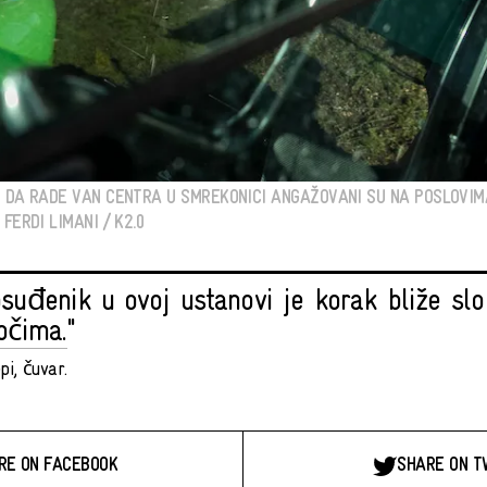
U DA RADE VAN CENTRA U SMREKONICI ANGAŽOVANI SU NA POSLOVI
FERDI LIMANI / K2.0
osuđenik u ovoj ustanovi je korak bliže slo
očima."
i, čuvar.
RE ON FACEBOOK
SHARE ON T