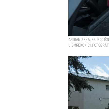
ARDIAN ZENA, 43-GODIŠ
U SMREKONICI. FOTOGRAFIJ