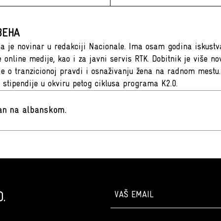
BEHA
a je novinar u redakciji Nacionale. Ima osam godina iskustv
te online medije, kao i za javni servis RTK. Dobitnik je više 
je o tranzicionoj pravdi i osnaživanju žena na radnom mestu.
 stipendije u okviru petog ciklusa programa K2.0.
san na albanskom
.
.