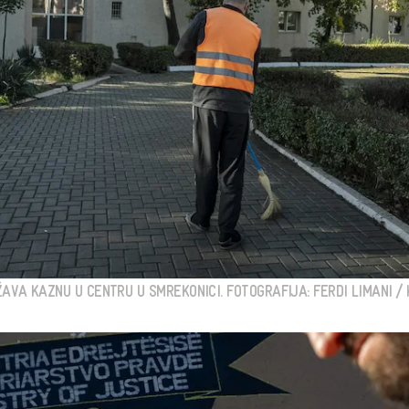
AVA KAZNU U CENTRU U SMREKONICI. FOTOGRAFIJA: FERDI LIMANI / K