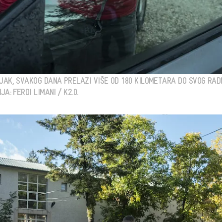
NJAK, SVAKOG DANA PRELAZI VIŠE OD 180 KILOMETARA DO SVOG RA
A: FERDI LIMANI / K2.0.