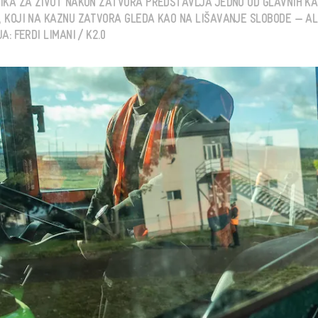
IKA ZA ŽIVOT NAKON ZATVORA PREDSTAVLJA JEDNU OD GLAVNIH K
 KOJI NA KAZNU ZATVORA GLEDA KAO NA LIŠAVANJE SLOBODE — ALI
: FERDI LIMANI / K2.0