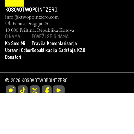
KOSOVOTWOPOINTZERO
info@ktwopointzero.com
Ul. Ferata Dragaja 25
10 000 Priština, Republika Kosova
O NAMA
POVEŽI SE S NAMA
Ko Smo Mi
Pravila Komentarisanja
Upravni Odbor
Republikacija Sadržaja K2.0
Donatori
©
2026
KOSOVOTWOPOINTZERO.