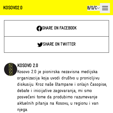
KOSOVO2.0
B/S/C
SHARE ON FACEBOOK
SHARE ON TWITTER
KOSOVO 2.0
Kosovo 2.0 je pionirska nezavisna medijska
organizacija koja uvodi društvo u pronicljivu
diskusiju. Kroz naše štampane i onlajn časopise,
debate i inicijative zagovaranja, mi smo
posvećeni tome da produbimo razumevanje
aktuelnih pitanja na Kosovu, u regionu i van
njega.