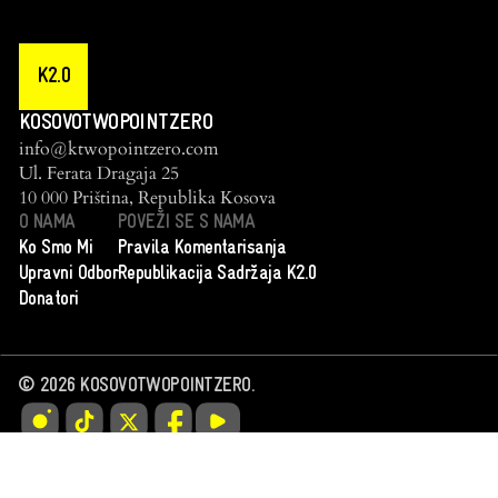
K2.0
KOSOVOTWOPOINTZERO
info@ktwopointzero.com
Ul. Ferata Dragaja 25
10 000 Priština, Republika Kosova
O NAMA
POVEŽI SE S NAMA
Ko Smo Mi
Pravila Komentarisanja
Upravni Odbor
Republikacija Sadržaja K2.0
Donatori
©
2026
KOSOVOTWOPOINTZERO.