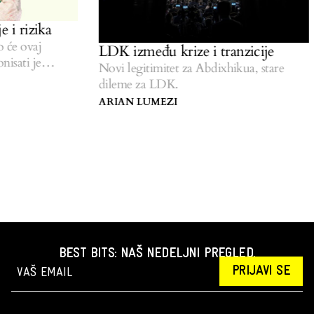
 i rizika
će ovaj
LDK između krize i tranzicije
isati je
Novi legitimitet za Abdixhikua, stare
dileme za LDK.
ARIAN LUMEZI
BEST BITS: NAŠ NEDELJNI PREGLED.
PRIJAVI SE