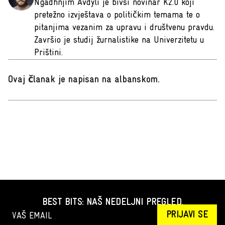
Ngadhnjim Avdyli je bivši novinar K2.0 koji
pretežno izvještava o političkim temama te o
pitanjima vezanim za upravu i društvenu pravdu.
Završio je studij žurnalistike na Univerzitetu u
Prištini.
Ovaj članak je napisan na albanskom
.
BEST BITS: NAŠ NEDELJNI PREGLED.
PRIJAVI SE