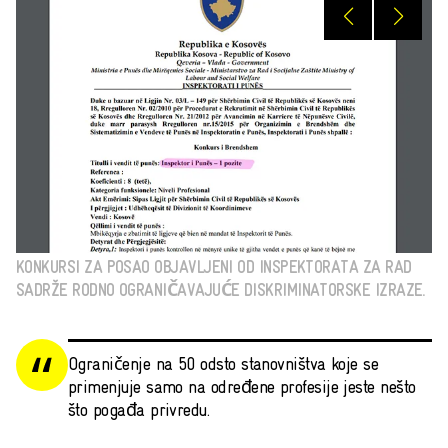
1
/
4
KONKURSI ZA POSAO OBJAVLJENI OD INSPEKTORATA ZA RAD
SADRŽE RODNO OGRANIČAVAJUĆE DISKRIMINATORSKE IZRAZE.
Ograničenje na 50 odsto stanovništva koje se
primenjuje samo na određene profesije jeste nešto
što pogađa privredu.