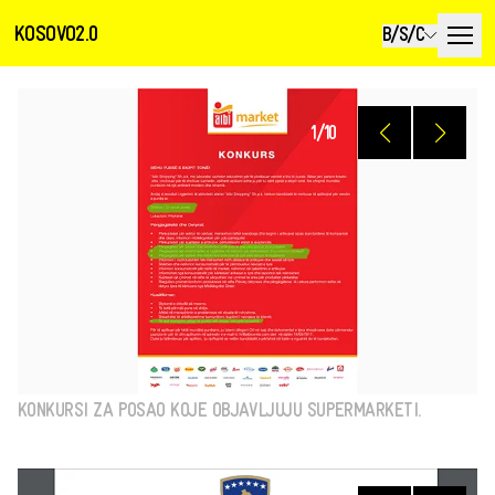
KOSOVO2.0
B/S/C
1
/
10
KONKURSI ZA POSAO KOJE OBJAVLJUJU SUPERMARKETI.