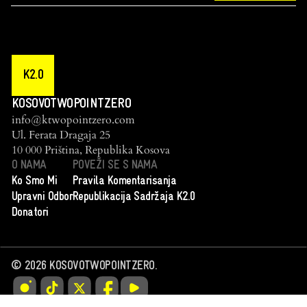
K2.0
KOSOVOTWOPOINTZERO
info@ktwopointzero.com
Ul. Ferata Dragaja 25
10 000 Priština, Republika Kosova
O NAMA
POVEŽI SE S NAMA
Ko Smo Mi
Pravila Komentarisanja
Upravni Odbor
Republikacija Sadržaja K2.0
Donatori
©
2026
KOSOVOTWOPOINTZERO.