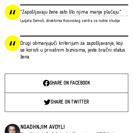
"Zapošljavaju žene zato što njima manje plaćaju."
Ljuljeta Demoli, direktorka Kosovskog centra za rodne studije
Drugi obmanjujući kriterijum za zapošljavanje, koji
se koristi u privatnim biznisima, jeste bračni status
žena.
SHARE ON FACEBOOK
SHARE ON TWITTER
NGADHNJIM AVDYLI