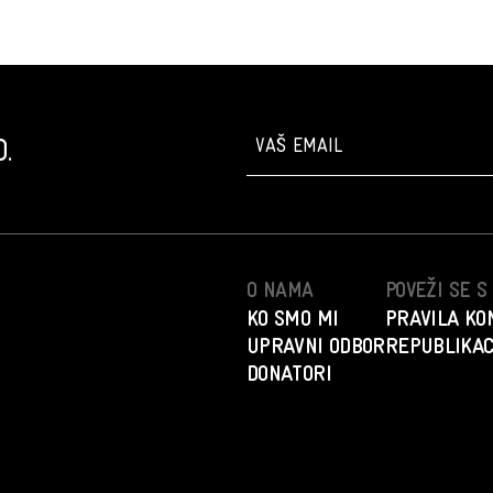
.
O NAMA
POVEŽI SE 
KO SMO MI
PRAVILA KO
UPRAVNI ODBOR
REPUBLIKAC
DONATORI