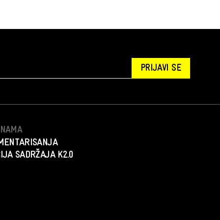
PRIJAVI SE
S NAMA
MENTARISANJA
IJA SADRŽAJA K2.0