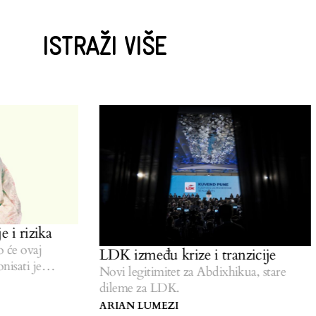
ISTRAŽI VIŠE
 rizika
 ovaj
LDK između krize i tranzicije
ati je
Novi legitimitet za Abdixhikua, stare
dileme za LDK.
ARIAN LUMEZI