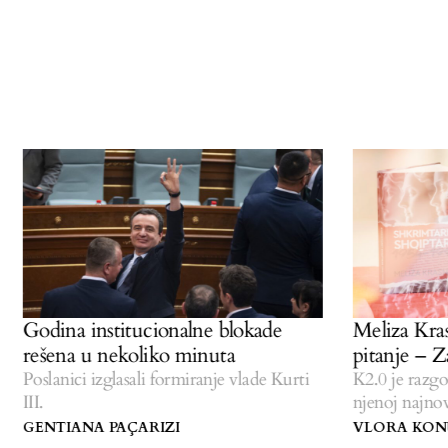
Godina institucionalne blokade
Meliza Krasni
rešena u nekoliko minuta
pitanje – Zar 
Poslanici izglasali formiranje vlade Kurti
K2.0 je razgovar
III.
njenoj najnovijoj
albanske književ
GENTIANA PAÇARIZI
VLORA KONUS