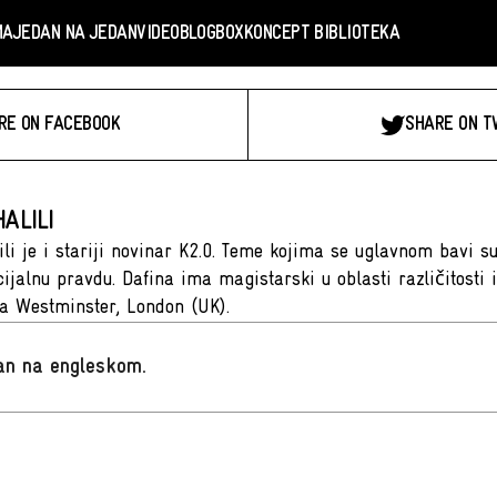
MA
JEDAN NA JEDAN
VIDEO
BLOGBOX
KONCEPT BIBLIOTEKA
RE ON FACEBOOK
SHARE ON T
ALILI
ili je i stariji novinar K2.0. Teme kojima se uglavnom bavi s
cijalnu pravdu. Dafina ima magistarski u oblasti različitosti 
ta Westminster, London (UK).
san na engleskom
.