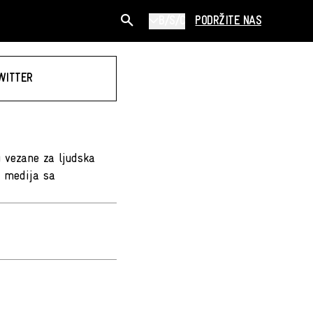
B/S/C
PODRŽITE NAS
WITTER
u vezane za ljudska
i medija sa