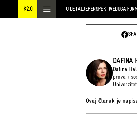
K2.0
U DETALJE
PERSPEKTIVE
DUGA FOR
SHA
DAFINA H
Dafina Hal
prava i so
Univerzite
Ovaj članak je napi