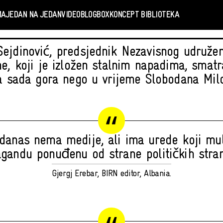
MA
JEDAN NA JEDAN
VIDEO
BLOGBOX
KONCEPT BIBLIOTEKA
ejdinović, predsjednik Nezavisnog udružen
ne, koji je izložen stalnim napadima, smatr
ja sada gora nego u vrijeme Slobodana Milo
 danas nema medije, ali ima urede koji mult
gandu ponuđenu od strane političkih stran
Gjergj Erebar, BIRN editor, Albania.