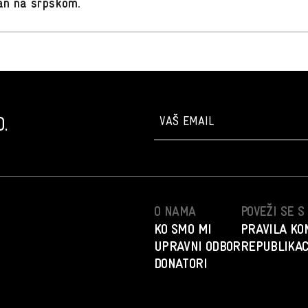
san na srpskom
.
.
O NAMA
POVEŽI SE 
KO SMO MI
PRAVILA KO
UPRAVNI ODBOR
REPUBLIKAC
DONATORI