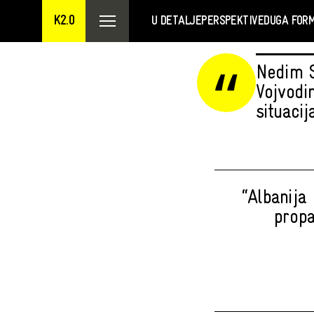
K2.0
U DETALJE
PERSPEKTIVE
DUGA FOR
Nedim S
Vojvodi
situaci
“Albanija
propa