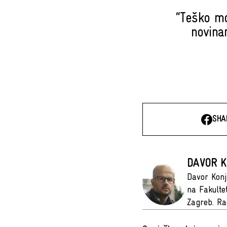
“Teško m
novina
SHA
DAVOR K
Davor Konj
na Fakulte
Zagreb. Ra