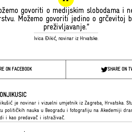
ožemo govoriti o medijskim slobodama i n
rstvu. Možemo govoriti jedino o grčevitoj b
preživljavanje.”
Ivica Đikić, novinar iz Hrvatske.
RE ON FACEBOOK
SHARE ON T
ONJIKUSIC
ikušić je novinar i vizuelni umjetnik iz Zagreba, Hrvatska. St
tu političkih nauka u Beogradu i fotografiju na Akedemiji dra
di i kao predavač i istraživač.