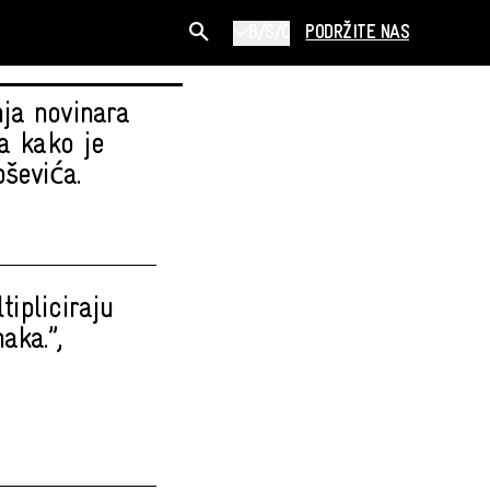
B/S/C
PODRŽITE NAS
ja novinara
a kako je
ševića.
ipliciraju
aka.”,