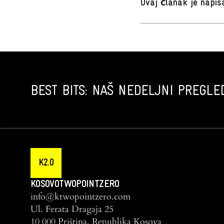
Ovaj članak je napi
BEST BITS: NAŠ NEDELJNI PREGLED
K2.0
KOSOVOTWOPOINTZERO
info@ktwopointzero.com
Ul. Ferata Dragaja 25
10 000 Priština, Republika Kosova