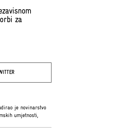
ezavisnom
orbi za
WITTER
udirao je novinarstvo
mskih umjetnosti,