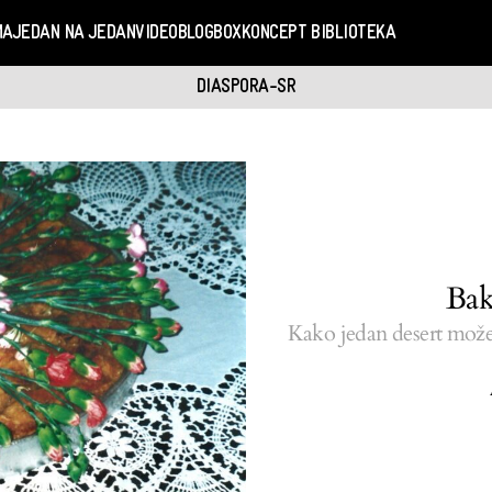
MA
JEDAN NA JEDAN
VIDEO
BLOGBOX
KONCEPT BIBLIOTEKA
DIASPORA-SR
Bak
Kako jedan desert može n