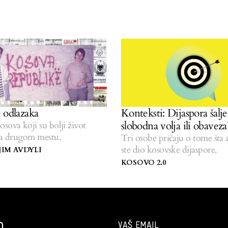
 odlazaka
Konteksti: Dijaspora šalj
slobodna volja ili obaveza
sova koji su bolji život
na drugom mestu.
Tri osobe pričaju o tome šta 
ste dio kosovske dijaspore.
IM AVDYLI
KOSOVO 2.0