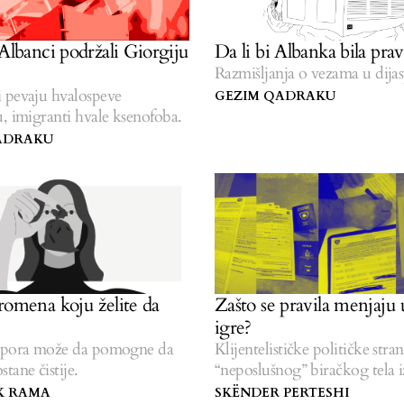
 Albanci podržali Giorgiju
Da li bi Albanka bila prav
Razmišljanja o vezama u dija
 pevaju hvalospeve
GEZIM QADRAKU
, imigranti hvale ksenofoba.
ADRAKU
romena koju želite da
Zašto se pravila menjaju 
igre?
spora može da pomogne da
Klijentelističke političke stra
tane čistije.
“neposlušnog” biračkog tela i
dijaspore.
K RAMA
SKËNDER PERTESHI