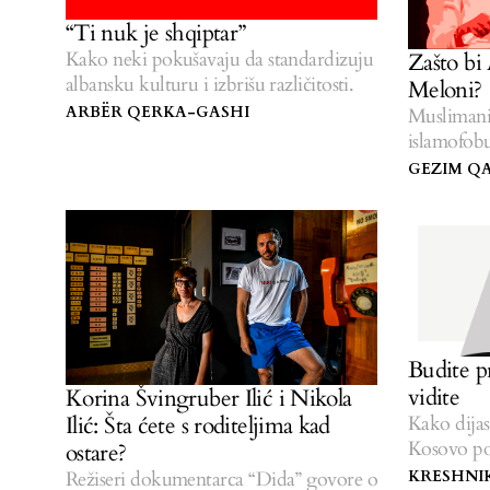
“Ti nuk je shqiptar”
Kako neki pokušavaju da standardizuju
Zašto bi
albansku kulturu i izbrišu različitosti.
Meloni?
ARBËR QERKA-GASHI
Muslimani
islamofobu
GEZIM Q
Budite p
vidite
Korina Švingruber Ilić i Nikola
Kako dija
Ilić: Šta ćete s roditeljima kad
Kosovo pos
ostare?
KRESHNI
Režiseri dokumentarca “Dida” govore o