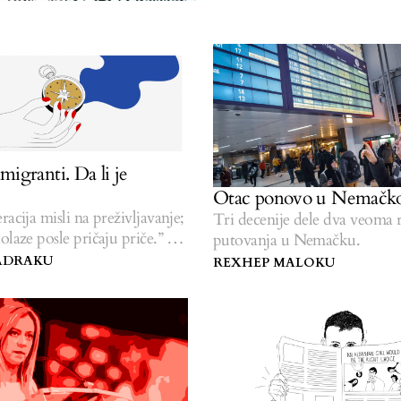
migranti. Da li je
Otac ponovo u Nemačk
racija misli na preživljavanje;
Tri decenije dele dva veoma r
olaze posle pričaju priče.” —
putovanja u Nemačku.
ADRAKU
REXHEP MALOKU