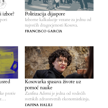
i izbor?
Politizacija dijaspore
spori
Izborne kalkulacije vezane za jednu od
najvećih dragocjenosti Kosova.
FRANCISCO GARCIA
usred
Kosovarka spasava živote uz
pomoć nauke
nke protiv
Zanfina Ademi je jedna od vodećih
z
svetskih zdravstvenih ekonomistkinja.
DAFINA HALILI