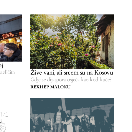
oj
Žive vani, ali srcem su na Kosovu
azličita
Gdje se dijaspora osjeća kao kod kuće?
REXHEP MALOKU