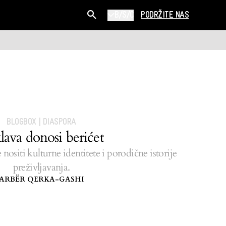
B/S/C
PODRŽITE NAS
BLOGBOX
|
DIASPORA
lava donosi berićet
ositi kulturne identitete i porodične istorije
preživljavanja.
ARBËR QERKA-GASHI