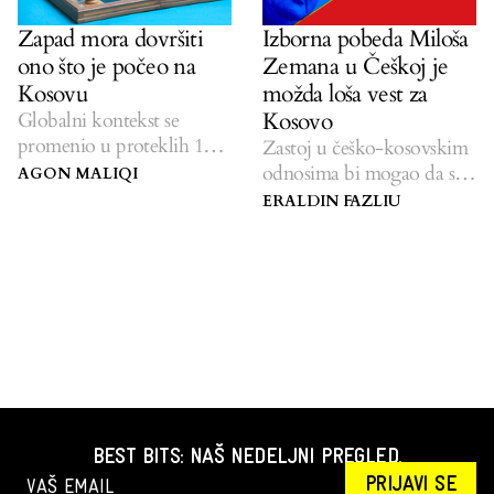
Zapad mora dovršiti
Izborna pobeda Miloša
ono što je počeo na
Zemana u Češkoj je
Kosovu
možda loša vest za
Kosovo
Globalni kontekst se
promenio u proteklih 10
Zastoj u češko-kosovskim
godina, ostavljajući
odnosima bi mogao da se
AGON MALIQI
Kosovo u limbu.
nastavi.
ERALDIN FAZLIU
BEST BITS: NAŠ NEDELJNI PREGLED.
PRIJAVI SE