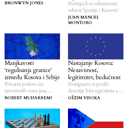
dogovora između Kosova i
Počinju li se odmrzavati
BRONWYN JONES
Srbije.
odnosi Španije i Kosova?
JUAN MANUEL
MONTORO
Manjkavosti
Nastajanje Kosova:
‘regulisanja granice’
Nezavisnost,
između Kosova i Srbije
legitimitet, budućnost
Privatni poslovi iza
Postignuća iz prošle
zatvorenih vrata jesu
decenije biće ugrožena ako
recept za buduće sukobe.
politički lideri ne
ROBERT MUHARREMI
GËZIM VISOKA
prevaziđu podele i
prioritetizuju nacionalne
interese.