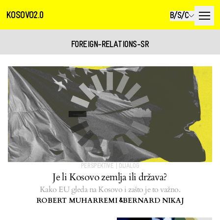
KOSOVO2.0
B/S/C
FOREIGN-RELATIONS-SR
PERSPEKTIVE
|
DIJALOG
Je li Kosovo zemlja ili država?
Kako EU gleda na Kosovo i zašto je to važno.
ROBERT MUHARREMI
BERNARD NIKAJ
&