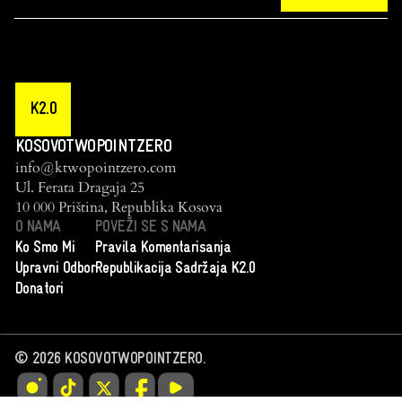
K2.0
KOSOVOTWOPOINTZERO
info@ktwopointzero.com
Ul. Ferata Dragaja 25
10 000 Priština, Republika Kosova
O NAMA
POVEŽI SE S NAMA
Ko Smo Mi
Pravila Komentarisanja
Upravni Odbor
Republikacija Sadržaja K2.0
Donatori
©
2026
KOSOVOTWOPOINTZERO.