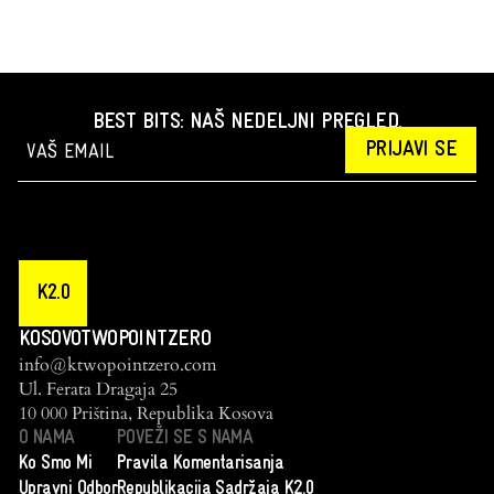
BEST BITS: NAŠ NEDELJNI PREGLED.
PRIJAVI SE
K2.0
KOSOVOTWOPOINTZERO
info@ktwopointzero.com
Ul. Ferata Dragaja 25
10 000 Priština, Republika Kosova
O NAMA
POVEŽI SE S NAMA
Ko Smo Mi
Pravila Komentarisanja
Upravni Odbor
Republikacija Sadržaja K2.0