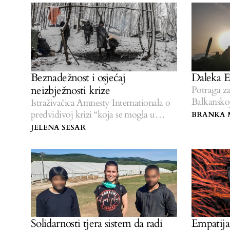
Beznadežnost i osjećaj
Daleka E
neizbježnosti krize
Potraga za
Balkanskoj
Istraživačica Amnesty Internationala o
predvidivoj krizi “koja se mogla u
BRANKA 
potpunosti izbjeći”.
JELENA SESAR
Solidarnosti tjera sistem da radi
Empatija