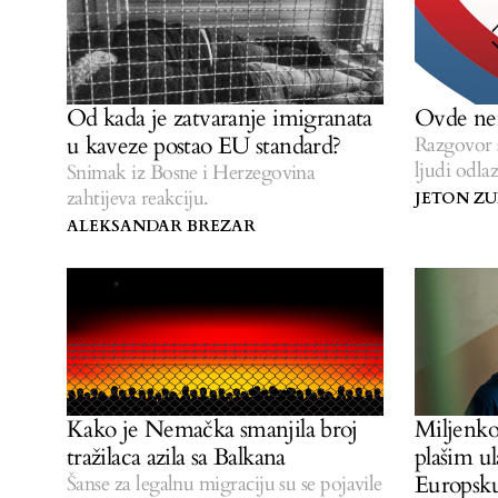
Od kada je zatvaranje imigranata
Ovde ne
u kaveze postao EU standard?
Razgovor 
ljudi odla
Snimak iz Bosne i Herzegovina
zahtijeva reakciju.
JETON ZU
ALEKSANDAR BREZAR
Kako je Nemačka smanjila broj
Miljenko
tražilaca azila sa Balkana
plašim ul
Europsku
Šanse za legalnu migraciju su se pojavile