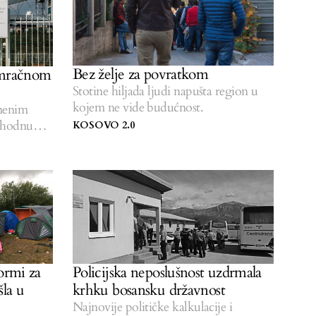
Bez želje za povratkom
 mračnom
Stotine hiljada ljudi napušta region u
kojem ne vide budućnost.
emenim
phodnu
KOSOVO 2.0
ormi za
Policijska neposlušnost uzdrmala
šla u
krhku bosansku državnost
Najnovije političke kalkulacije i