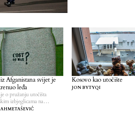
z Afganistana svijet je
Kosovo kao utočište
renuo leđa
JON BYTYQI
je o pružanju utočišta
skim izbjeglicama na
 AHMETAŠEVIĆ