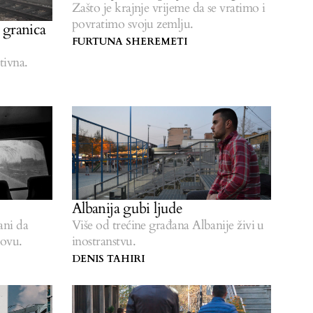
Zašto je krajnje vrijeme da se vratimo i
povratimo svoju zemlju.
 granica
FURTUNA SHEREMETI
tivna.
Albanija gubi ljude
ani da
Više od trećine građana Albanije živi u
sovu.
inostranstvu.
DENIS TAHIRI