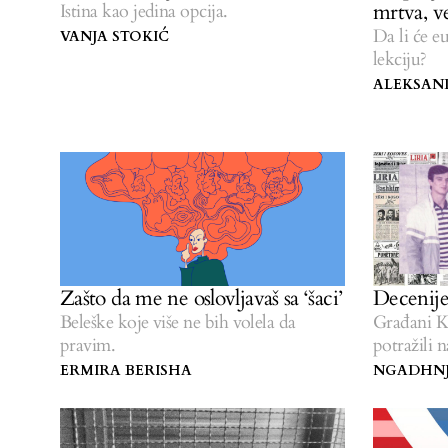
mrtva, v
Istina kao jedina opcija.
Da li će e
VANJA STOKIĆ
lekciju?
ALEKSAN
Zašto da me ne oslovljavaš sa ‘šaci’
Decenije
Beleške koje više ne bih volela da
Građani Ko
pravim.
potražili 
ERMIRA BERISHA
NGADHNJ