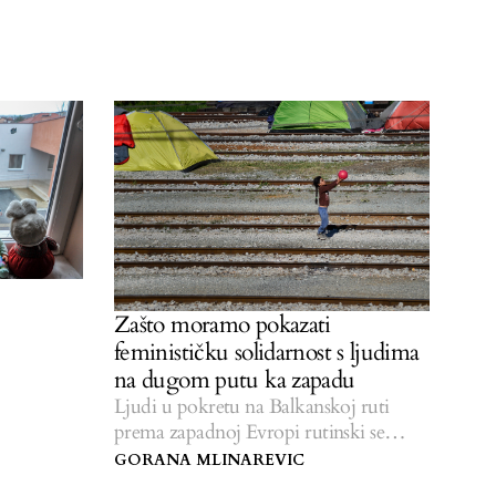
Zašto moramo pokazati
feminističku solidarnost s ljudima
na dugom putu ka zapadu
Ljudi u pokretu na Balkanskoj ruti
prema zapadnoj Evropi rutinski se
susreću s nasiljem i maltretiranjima.
GORANA MLINAREVIC
Suočiti se s korijenom problema pomak