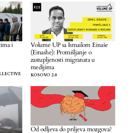
je od pukog dobrotvornog rada.
Volume UP sa Ismailom Einaše
ima i
(Einashe): Promišljanje o
zastupljenosti migranata u
z
medijima
LECTIVE
KOSOVO 2.0
Od odljeva do priljeva mozgova?