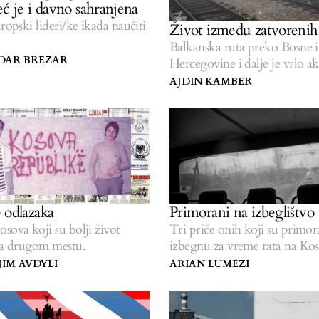
eć je i davno sahranjena
uropski lideri/ke ikada naučiti
Život između zatvorenih
Balkanska ruta preko Bosne i
DAR BREZAR
Hercegovine i dalje je vrlo ak
AJDIN KAMBER
 odlazaka
Primorani na izbeglištvo
sova koji su bolji život
Tri priče onih koji su primor
na drugom mestu.
izbegnu za vreme rata na Ko
IM AVDYLI
ARIAN LUMEZI