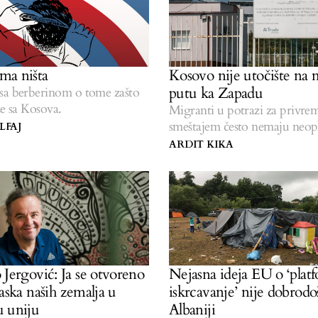
ma ništa
Kosovo nije utočište na
putu ka Zapadu
sa berberinom o tome zašto
ze sa Kosova.
Migranti u potrazi za privr
smeštajem često nemaju neo
LFAJ
zaštitu.
ARDIT KIKA
 Jergović: Ja se otvoreno
Nejasna ideja EU o ‘platf
aska naših zemalja u
iskrcavanje’ nije dobrodo
 uniju
Albaniji