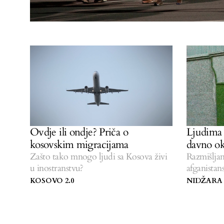
Ovdje ili ondje? Priča o
Ljudima i
kosovskim migracijama
davno ok
Zašto tako mnogo ljudi sa Kosova živi
Razmišljan
u inostranstvu?
afganistan
Balkanu.
KOSOVO 2.0
NIDŽARA