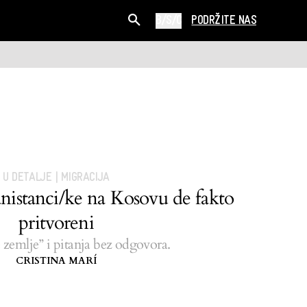
B/S/C
PODRŽITE NAS
U DETALJE
|
MIGRACIJA
nistanci/ke na Kosovu de fakto
pritvoreni
 zemlje” i pitanja bez odgovora.
CRISTINA MARÍ