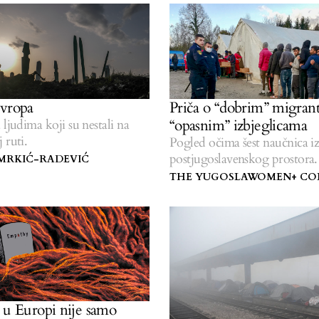
Priča o “dobrim” migrant
vropa
“opasnim” izbjeglicama
 ljudima koji su nestali na
 ruti.
Pogled očima šest naučnica i
postjugoslavenskog prostora.
MRKIĆ-RADEVIĆ
THE YUGOSLAWOMEN+ COL
 u Europi nije samo