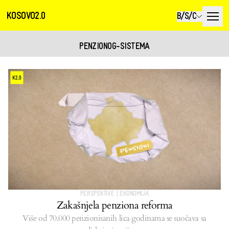
KOSOVO2.0
B/S/C
PENZIONOG-SISTEMA
PERSPEKTIVE
|
EKONOMIJA
Zakašnjela penziona reforma
Više od 70.000 penzionisanih lica godinama se suočava sa