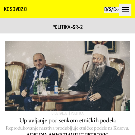
KOSOVO2.0
B/S/C
POLITIKA-SR-2
U DETALJE
|
POLITIKA
Upravljanje pod senkom etničkih podela
Reprodukovanje narativa produbljuje etničke podele na Kosovu.
ADELINA AHMETI
MILIC PETROVIC
&