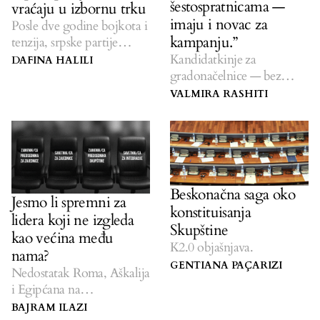
šestospratnicama —
vraćaju u izbornu trku
imaju i novac za
Posle dve godine bojkota i
kampanju.”
tenzija, srpske partije
ponovo ciljaju da preuzmu
Kandidatkinje za
DAFINA HALILI
vlast u opštinama na severu
gradonačelnice — bez
Kosova.
finansiranja i medijske
VALMIRA RASHITI
zastupljenosti.
Beskonačna saga oko
Jesmo li spremni za
konstituisanja
lidera koji ne izgleda
Skupštine
kao većina među
K2.0 objašnjava.
nama?
GENTIANA PAÇARIZI
Nedostatak Roma, Aškalija
i Egipćana na
državotvornim pozicijama.
BAJRAM ILAZI