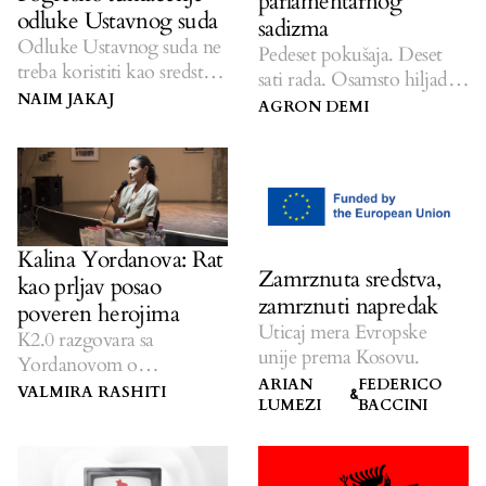
parlamentarnog
odluke Ustavnog suda
sadizma
Odluke Ustavnog suda ne
Pedeset pokušaja. Deset
treba koristiti kao sredstvo
sati rada. Osamsto hiljada
za partijske ciljeve.
NAIM JAKAJ
evra. Nula rezultata.
AGRON DEMI
Kalina Yordanova: Rat
Zamrznuta sredstva,
kao prljav posao
zamrznuti napredak
poveren herojima
Uticaj mera Evropske
K2.0 razgovara sa
unije prema Kosovu.
Yordanovom o
ARIAN
FEDERICO
transgeneracijskoj traumi i
VALMIRA RASHITI
&
LUMEZI
BACCINI
ratnim predstavama.