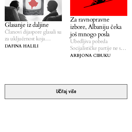
Za ravnopravne
Glasanje iz daljine
izbore, Albaniju čeka
Članovi dijaspore glasali su
još mnogo posla
za uključenost koja
Ubedljiva pobeda
prevazilazi same izbore.
DAFINA HALILI
Socijalističke partije ne sme
da zaseni probleme
ARBJONA CIBUKU
izbornog okruženja.
Učitaj više