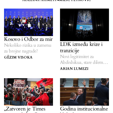
Kosovo i Odbor za mir
LDK između krize i
Nekoliko rizika u zamenu
tranzicije
za brojne nagrade?
Novi legitimitet za
GËZIM VISOKA
Abdixhikua, stare dileme
za LDK.
ARIAN LUMEZI
„Zatvoren je Times
Godina institucionalne