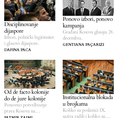
Ponovo izbori, ponovo
Disciplinovanje
kampanja
dijaspore
Građani Kosova glasaju 28.
Izbori, politički legitimitet
decembra.
i glasovi dijaspore.
GENTIANA PAÇARIZI
DAFINA PACA
Od de facto kolonije
Institucionalna blokada
do de jure kolonije
u brojkama
Ponovno potvrđivanje
Koliko su poslanici IX.
prava Kosova na
saziva radili i koliko su
samoopredeljenje i
FATMIR ZAJMI