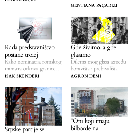
potrošili?
nezavisnost
GENTIANA PAÇARIZI
Kada predstavništvo
Gde živimo, a gde
postane trofej
glasamo
Kako nominacija romskog
Dilema mog glasa između
ministra otkriva granice
boravišta i prebivališta
inkluzije
ISAK SKENDERI
AGRON DEMI
“Oni koji imaju
bilborde na
Srpske partije se