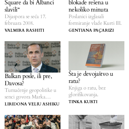
Square da bi Albanci
blokade rešena u
slavili“
nekoliko minuta
Dijaspora se seća 17.
Poslanici izglasali
februara 2008.
formiranje vlade Kurti III.
VALMIRA RASHITI
GENTIANA PAÇARIZI
Šta je devojaštvo u
Balkan posle, ili pre,
ratu?
Davosa?
Knjiga o ratu, bez
Tumačenje geopolitike u
glorifikovanja.
senci govora Marka
TINKA KURTI
Carneya.
LIRIDONA VELIU ASHIKU