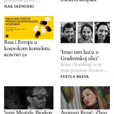
pobunimo protiv
ENDRITA BANJSKA
siromaštva i
ISAK SKENDERI
neravnopravnosti.
Rasa i Evropa u
kosovskom kontekstu
‘Imao sam kuću u
KOSOVO 2.0
Gradinitskoj ulici’
Romi i Romkinje se za
svoje porušene domove
bore umjetnošću.
SVETLA BAEVA
Sami Mustafa: Bioskop
Anamari Repić: Zbog