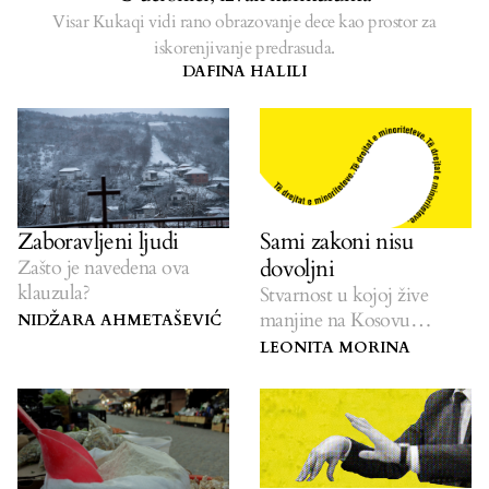
Visar Kukaqi vidi rano obrazovanje dece kao prostor za
iskorenjivanje predrasuda.
DAFINA HALILI
Zaboravljeni ljudi
Sami zakoni nisu
dovoljni
Zašto je navedena ova
klauzula?
Stvarnost u kojoj žive
manjine na Kosovu
NIDŽARA AHMETAŠEVIĆ
razlikuje se od zakonskog
LEONITA MORINA
okvira.