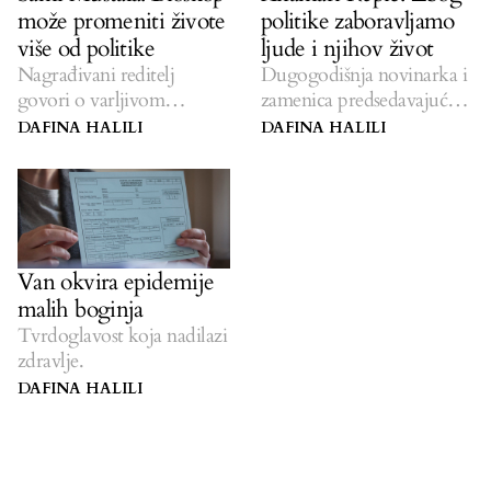
može promeniti živote
politike zaboravljamo
više od politike
ljude i njihov život
Nagrađivani reditelj
Dugogodišnja novinarka i
govori o varljivom
zamenica predsedavajućeg
prikazivanju Roma na
Savetu za štampu Kosova
DAFINA HALILI
DAFINA HALILI
filmu i sledećoj generaciji
govori o medijima i
koja pokušava da to
manjinama.
promeni.
Van okvira epidemije
malih boginja
Tvrdoglavost koja nadilazi
zdravlje.
DAFINA HALILI