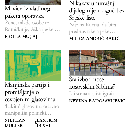
Nikakav unutrašnji
Mrvice iz vladinog
dijalog nije moguć bez
paketa oporavka
Srpske liste
Žene, mlade osobe te
Nije na Kurtiju da bira
Romi/kinje, Aškalije/ke i
predstavnike srpske
Egipćani/ke ostali su bez
FJOLLA MUÇAJ
zajednice.
MILICA ANDRIĆ RAKIĆ
adekvatne pomoći.
Šta izbori nose
Manjinska partija i
kosovskim Srbima?
promišljanje o
Isti scenario, isti igrači.
osvojenim glasovima
NEVENA RADOSAVLJEVIĆ
‘Lakim’ glasovima odavno
manipulišu politički
‘moćnici’.
STEPHAN
BASHKIM
&
MÜLLER
IBISHI