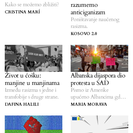
razumemo
Kako se možemo zbližiti?
anticiganizam
CRISTINA MARÍ
Poništavanje naučenog
rasizma.
KOSOVO 2.0
Život u ćošku:
Albanska dijaspora dio
manjine u manjinama
protesta u SAD
Između rasizma s jedne i
Pismo iz Amerike
transfobije s druge strane.
upućeno Albancima gde
god da su.
DAFINA HALILI
MARIA MORAVA