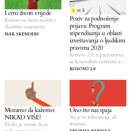
I crni životi vrijede
Poziv za podnošenje
Kosovo se mora suočiti s
prijava: Program
vlastitim rasizmom.
stipendisanja u oblasti
ISAK SKENDERI
izveštavanja o ljudskim
pravima 2020
Kosovo 2.0, u partnerstvu
sa Kosovskim centrom za
rodne studije i Centrom za
KOSOVO 2.0
ravnopravnost i slobode
(CEL), pokreće treći ciklus
šestomesečnog
stipendijskog programa.
Moramo da kažemo:
Ono što nas spaja
NIKAD VIŠE!
Šta je to tolerancija, ali
stvarno.
Došlo je vreme da se