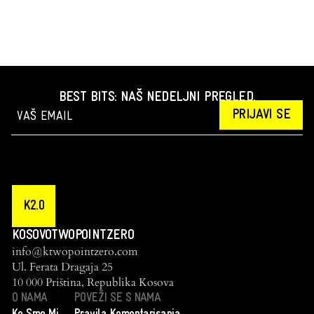
BEST BITS: NAŠ NEDELJNI PREGLED.
PRIJAVI SE
K2.0
KOSOVOTWOPOINTZERO
info@ktwopointzero.com
Ul. Ferata Dragaja 25
10 000 Priština, Republika Kosova
O NAMA
POVEŽI SE S NAMA