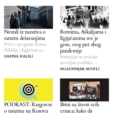
Nestali iz narativa o
Romima, Aškalijama i
ratnim dešavanjima
Egipćanima sve je
gore, ovaj put zbog
Priče o progonu Roma,
Aškalija i Egipćana sa
pandemije
Kosova i dalje se rijetko
Institucije ne pružaju
DAFINA HALILI
čuju.
dovoljnu podršku
nevećinskim zajednicama.
NGADHNJIM AVDYLI
PODKAST: Razgovor
Bitni su životi svih
o rasizmu na Kosovu
crnaca: kako da