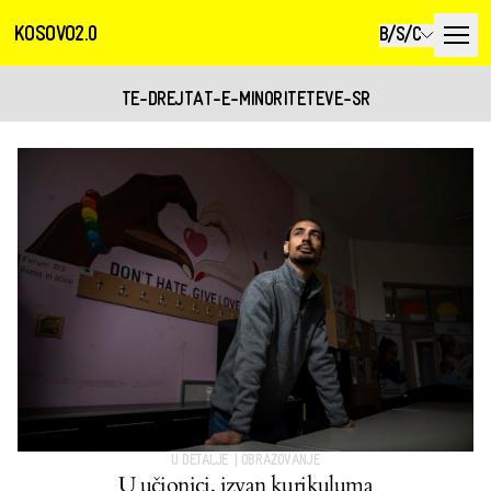
KOSOVO2.0
B/S/C
TE-DREJTAT-E-MINORITETEVE-SR
U DETALJE
|
OBRAZOVANJE
U učionici, izvan kurikuluma