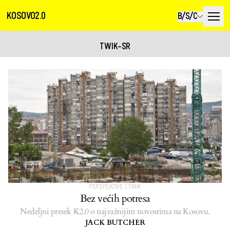
KOSOVO2.0
B/S/C
TWIK-SR
PERSPEKTIVE
|
TWIK
Bez većih potresa
Nedeljni presek K2.0 o najvažnijim novostima na Kosovu.
JACK BUTCHER