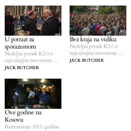
U potrazi za
Bez kraja na vidiku
sporazumom
Nedeljni presek K2.0 o
najvažnijim novostima na
Nedeljni presek K2.0 o
Kosovu.
najvažnijim novostima na
JACK BUTCHER
Kosovu.
JACK BUTCHER
Ove godine na
Kosovu
Razmatranje 2015. godine