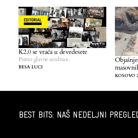
K2.0 se vraća u devedesete
Pismo glavne urednice.
Objašnje
masovnih
BESA LUCI
KOSOVO 2
BEST BITS: NAŠ NEDELJNI PREGLED