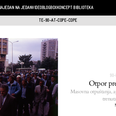
MA
JEDAN NA JEDAN
VIDEO
BLOGBOX
KONCEPT BIBLIOTEKA
TE-90-AT-COPE-COPE
90-
Otpor pr
Masovna otpuštanja, ap
trenut