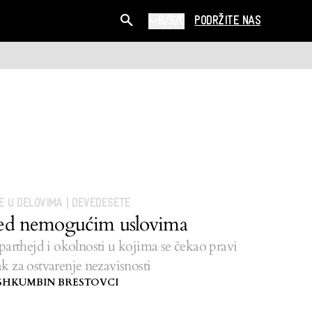
B/S/C
PODRŽITE NAS
E U DELOVIMA
|
DEVEDESETE
ed nemogućim uslovima
arthejd i okolnosti u kojima se čekao pravi
ak za ostvarenje nezavisnosti
SHKUMBIN BRESTOVCI