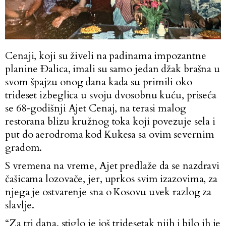
Cenaji, koji su živeli na padinama impozantne
planine Đalica, imali su samo jedan džak brašna u
svom špajzu onog dana kada su primili oko
trideset izbeglica u svoju dvosobnu kuću, priseća
se 68-godišnji Ajet Cenaj, na terasi malog
restorana blizu kružnog toka koji povezuje sela i
put do aerodroma kod Kukesa sa ovim severnim
gradom.
S vremena na vreme, Ajet predlaže da se nazdravi
čašicama lozovače, jer, uprkos svim izazovima, za
njega je ostvarenje sna o Kosovu uvek razlog za
slavlje.
“Za tri dana, stiglo je još tridesetak njih i bilo ih je