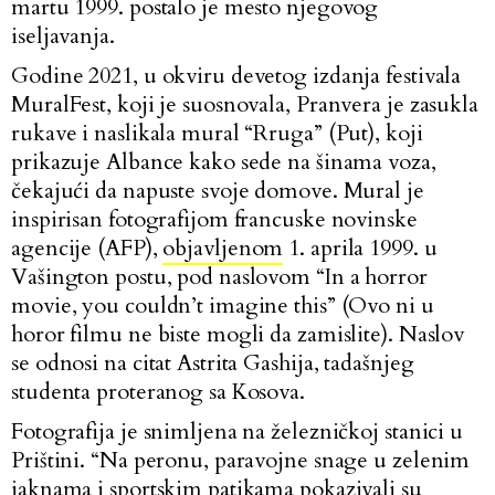
martu 1999. postalo je mesto njegovog
iseljavanja.
Godine 2021, u okviru devetog izdanja festivala
MuralFest, koji je suosnovala, Pranvera je zasukla
rukave i naslikala mural “Rruga” (Put), koji
prikazuje Albance kako sede na šinama voza,
čekajući da napuste svoje domove. Mural je
inspirisan fotografijom francuske novinske
agencije (AFP),
objavljenom
1. aprila 1999. u
Vašington postu, pod naslovom “In a horror
movie, you couldn’t imagine this” (Ovo ni u
horor filmu ne biste mogli da zamislite). Naslov
se odnosi na citat Astrita Gashija, tadašnjeg
studenta proteranog sa Kosova.
Fotografija je snimljena na železničkoj stanici u
Prištini. “Na peronu, paravojne snage u zelenim
jaknama i sportskim patikama pokazivali su