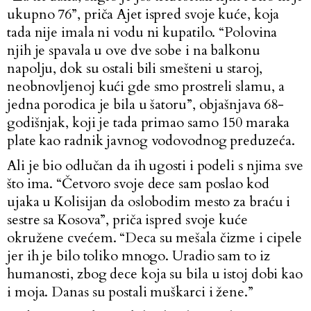
ukupno 76”, priča Ajet ispred svoje kuće, koja
tada nije imala ni vodu ni kupatilo. “Polovina
njih je spavala u ove dve sobe i na balkonu
napolju, dok su ostali bili smešteni u staroj,
neobnovljenoj kući gde smo prostreli slamu, a
jedna porodica je bila u šatoru”, objašnjava 68-
godišnjak, koji je tada primao samo 150 maraka
plate kao radnik javnog vodovodnog preduzeća.
Ali je bio odlučan da ih ugosti i podeli s njima sve
što ima. “Četvoro svoje dece sam poslao kod
ujaka u Kolisijan da oslobodim mesto za braću i
sestre sa Kosova”, priča ispred svoje kuće
okružene cvećem. “Deca su mešala čizme i cipele
jer ih je bilo toliko mnogo. Uradio sam to iz
humanosti, zbog dece koja su bila u istoj dobi kao
i moja. Danas su postali muškarci i žene.”