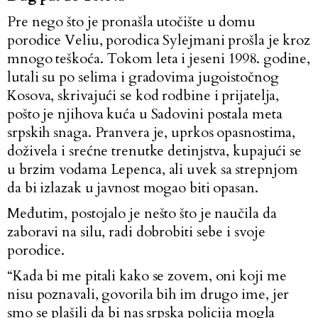
Pre nego što je pronašla utočište u domu
porodice Veliu, porodica Sylejmani prošla je kroz
mnogo teškoća. Tokom leta i jeseni 1998. godine,
lutali su po selima i gradovima jugoistočnog
Kosova, skrivajući se kod rodbine i prijatelja,
pošto je njihova kuća u Sadovini postala meta
srpskih snaga. Pranvera je, uprkos opasnostima,
doživela i srećne trenutke detinjstva, kupajući se
u brzim vodama Lepenca, ali uvek sa strepnjom
da bi izlazak u javnost mogao biti opasan.
Međutim, postojalo je nešto što je naučila da
zaboravi na silu, radi dobrobiti sebe i svoje
porodice.
“Kada bi me pitali kako se zovem, oni koji me
nisu poznavali, govorila bih im drugo ime, jer
smo se plašili da bi nas srpska policija mogla