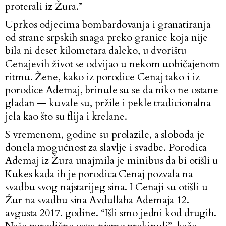
proterali iz Žura.”
Uprkos odjecima bombardovanja i granatiranja
od strane srpskih snaga preko granice koja nije
bila ni deset kilometara daleko, u dvorištu
Cenajevih život se odvijao u nekom uobičajenom
ritmu. Žene, kako iz porodice Cenaj tako i iz
porodice Ademaj, brinule su se da niko ne ostane
gladan — kuvale su, pržile i pekle tradicionalna
jela kao što su flija i krelane.
S vremenom, godine su prolazile, a sloboda je
donela mogućnost za slavlje i svadbe. Porodica
Ademaj iz Žura unajmila je minibus da bi otišli u
Kukes kada ih je porodica Cenaj pozvala na
svadbu svog najstarijeg sina. I Cenaji su otišli u
Žur na svadbu sina Avdullaha Ademaja 12.
avgusta 2017. godine. “Išli smo jedni kod drugih.