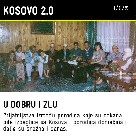
B/C/S
U DOBRU I ZLU
Prijateljstva između porodica koje su nekada
bile izbeglice sa Kosova i porodica domaćina i
dalje su snažna i danas.