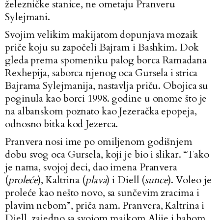
železničke stanice, ne ometaju Pranveru
Sylejmani.
Svojim velikim makijatom dopunjava mozaik
priče koju su započeli Bajram i Bashkim. Dok
gleda prema spomeniku palog borca Ramadana
Rexhepija, saborca njenog oca Gursela i strica
Bajrama Sylejmanija, nastavlja priču. Obojica su
poginula kao borci 1998. godine u onome što je
na albanskom poznato kao Jezeračka epopeja,
odnosno bitka kod Jezerca.
Pranvera nosi ime po omiljenom godišnjem
dobu svog oca Gursela, koji je bio i slikar. “Tako
je nama, svojoj deci, dao imena Pranvera
(
proleće
), Kaltrina (
plava
) i Diell (
sunce
). Voleo je
proleće kao nešto novo, sa sunčevim zracima i
plavim nebom”, priča nam. Pranvera, Kaltrina i
Diell, zajedno sa svojom majkom Alije i babom