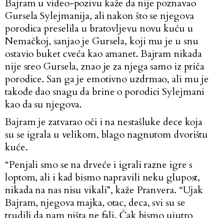
Bajram u video-pozivu kaže da nije poznavao
Gursela Sylejmanija, ali nakon što se njegova
porodica preselila u bratovljevu novu kuću u
Nemačkoj, sanjao je Gursela, koji mu je u snu
ostavio buket cveća kao amanet. Bajram nikada
nije sreo Gursela, znao je za njega samo iz priča
porodice. San ga je emotivno uzdrmao, ali mu je
takođe dao snagu da brine o porodici Sylejmani
kao da su njegova.
Bajram je zatvarao oči i na nestašluke dece koja
su se igrala u velikom, blago nagnutom dvorištu
kuće.
“Penjali smo se na drveće i igrali razne igre s
loptom, ali i kad bismo napravili neku glupost,
nikada na nas nisu vikali”, kaže Pranvera. “Ujak
Bajram, njegova majka, otac, deca, svi su se
trudili da nam ništa ne fali. Čak bismo ujutro