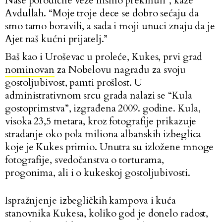
Naše porodične veze nismo prekinuli”, kaže
Avdullah. “Moje troje dece se dobro sećaju da
smo tamo boravili, a sada i moji unuci znaju da je
Ajet naš kućni prijatelj.”
Baš kao i Uroševac u proleće, Kukes, prvi grad
nominovan
za Nobelovu nagradu za svoju
gostoljubivost, pamti prošlost. U
administrativnom srcu grada nalazi se “Kula
gostoprimstva”, izgrađena 2009. godine. Kula,
visoka 23,5 metara, kroz fotografije prikazuje
stradanje oko pola miliona albanskih izbeglica
koje je Kukes primio. Unutra su izložene mnoge
fotografije, svedočanstva o torturama,
progonima, ali i o kukeskoj gostoljubivosti.
Ispražnjenje izbegličkih kampova i kuća
stanovnika Kukesa, koliko god je donelo radost,