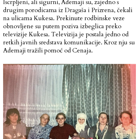
Iscrpljeni, ali sigurni, Ademaji su, zajedno s
drugim porodicama iz Dragaša i Prizrena, čekali
na ulicama Kukesa. Prekinute rodbinske veze
obnovljene su putem poziva izbeglica preko
televizije Kukesa. Televizija je postala jedno od
retkih javnih sredstava komunikacije. Kroz nju su
Ademaji tražili pomoć od Cenaja.