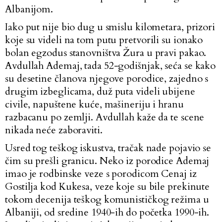
Albanijom.
Iako put nije bio dug u smislu kilometara, prizori
koje su videli na tom putu pretvorili su ionako
bolan egzodus stanovništva Žura u pravi pakao.
Avdullah Ademaj, tada 52-godišnjak, seća se kako
su desetine članova njegove porodice, zajedno s
drugim izbeglicama, duž puta videli ubijene
civile, napuštene kuće, mašineriju i hranu
razbacanu po zemlji. Avdullah kaže da te scene
nikada neće zaboraviti.
Usred tog teškog iskustva, tračak nade pojavio se
čim su prešli granicu. Neko iz porodice Ademaj
imao je rodbinske veze s porodicom Cenaj iz
Gostilja kod Kukesa, veze koje su bile prekinute
tokom decenija teškog komunističkog režima u
Albaniji, od sredine 1940-ih do početka 1990-ih.