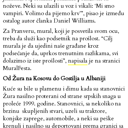
noževe. Neki su ulazili u voz i vikali: ‘Mi smo
vampiri. Volimo da pijemo krv’”, pisao je između
ostalog autor članka Daniel Williams.
Za Pranveru, mural, koji je posvetila svom ocu,
treba da služi kao podsetnik na prošlost. “Cilj
murala je da ujedini naše građane kroz
podsećanje da, uprkos trenutnim razlikama, svi
dolazimo iz iste prošlosti”,
napisala
je na stranici
MuralFesta.
Od Žura na Kosovu do Gostilja u Albaniji
Kuće su bile u plamenu i dimu kada su stanovnici
Žura nasilno proterani od strane srpskih snaga u
proleće 1999. godine. Stanovnici, sa nekoliko na
brzinu skupljenih stvari, uzeli su traktore,
konjske zaprege, automobile, a neki su peške
krenuli i nasilno su deportovani prema granici sa