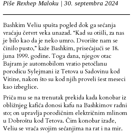
Piše Rexhep Maloku | 30. septembra 2024
Bashkim Veliu spušta pogled dok ga sećanja
vraćaju četvrt veka unazad. “Kad su otišli, za nas
je bilo kao da je neko umro. Dvorište nam se
činilo pusto,” kaže Bashkim, prisećajući se 18.
juna 1999. godine. Toga dana, njegov otac
Bajram je automobilom vratio petočlanu
porodicu Sylejmani iz Tetova u Sadovinu kod
Vitine, nakon što su kod njih proveli šest meseci
kao izbeglice.
Priča mu se na trenutak prekida kada konobar iz
obližnjeg kafića donosi kafu na Bashkimov radni
sto; on upravlja porodičnim električnim mlinom
u Dobroštu kod Tetova. Čim konobar izađe,
Veliu se vraća svojim sećanjima na rat i na mir.