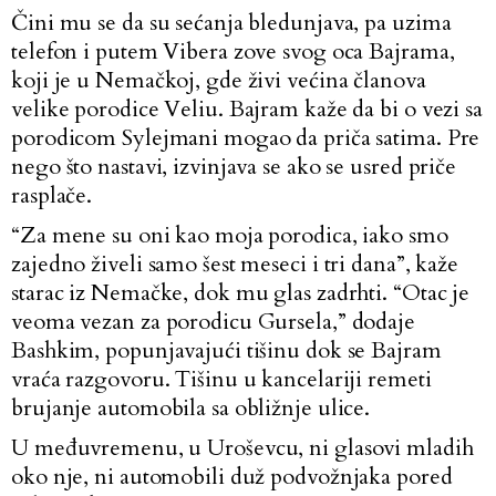
Čini mu se da su sećanja bledunjava, pa uzima
telefon i putem Vibera zove svog oca Bajrama,
koji je u Nemačkoj, gde živi većina članova
velike porodice Veliu. Bajram kaže da bi o vezi sa
porodicom Sylejmani mogao da priča satima. Pre
nego što nastavi, izvinjava se ako se usred priče
rasplače.
“Za mene su oni kao moja porodica, iako smo
zajedno živeli samo šest meseci i tri dana”, kaže
starac iz Nemačke, dok mu glas zadrhti. “Otac je
veoma vezan za porodicu Gursela,” dodaje
Bashkim, popunjavajući tišinu dok se Bajram
vraća razgovoru. Tišinu u kancelariji remeti
brujanje automobila sa obližnje ulice.
U međuvremenu, u Uroševcu, ni glasovi mladih
oko nje, ni automobili duž podvožnjaka pored