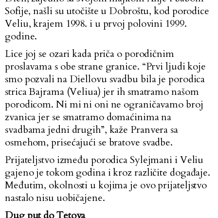
Sofije, našli su utočište u Dobroštu, kod porodice
Veliu, krajem 1998. i u prvoj polovini 1999.
godine.
Lice joj se ozari kada priča o porodičnim
proslavama s obe strane granice. “Prvi ljudi koje
smo pozvali na Diellovu svadbu bila je porodica
strica Bajrama (Veliua) jer ih smatramo našom
porodicom. Ni mi ni oni ne ograničavamo broj
zvanica jer se smatramo domaćinima na
svadbama jedni drugih”, kaže Pranvera sa
osmehom, prisećajući se bratove svadbe.
Prijateljstvo između porodica Sylejmani i Veliu
gajeno je tokom godina i kroz različite događaje.
Međutim, okolnosti u kojima je ovo prijateljstvo
nastalo nisu uobičajene.
Dug put do Tetova