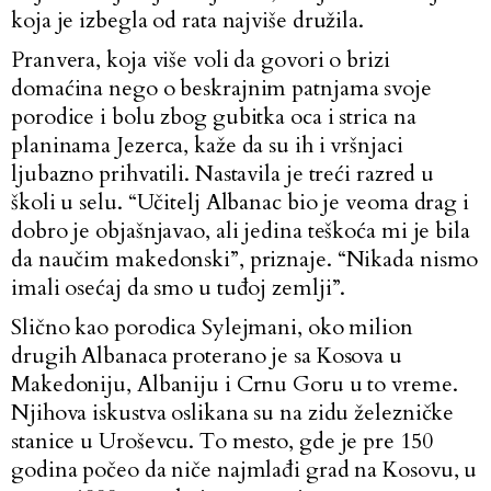
koja je izbegla od rata najviše družila.
Pranvera, koja više voli da govori o brizi
domaćina nego o beskrajnim patnjama svoje
porodice i bolu zbog gubitka oca i strica na
planinama Jezerca, kaže da su ih i vršnjaci
ljubazno prihvatili. Nastavila je treći razred u
školi u selu. “Učitelj Albanac bio je veoma drag i
dobro je objašnjavao, ali jedina teškoća mi je bila
da naučim makedonski”, priznaje. “Nikada nismo
imali osećaj da smo u tuđoj zemlji”.
Slično kao porodica Sylejmani, oko milion
drugih Albanaca proterano je sa Kosova u
Makedoniju, Albaniju i Crnu Goru u to vreme.
Njihova iskustva oslikana su na zidu železničke
stanice u Uroševcu. To mesto, gde je pre 150
godina počeo da niče najmlađi grad na Kosovu, u