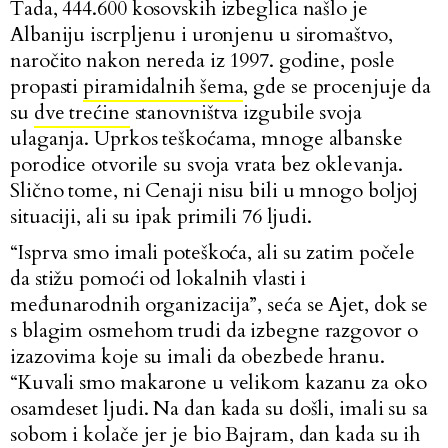
Tada, 444.600 kosovskih izbeglica našlo je
Albaniju iscrpljenu i uronjenu u siromaštvo,
naročito nakon nereda iz 1997. godine, posle
propasti
piramidalnih šema
, gde se procenjuje da
su
dve trećine
stanovništva izgubile svoja
ulaganja. Uprkos teškoćama, mnoge albanske
porodice otvorile su svoja vrata bez oklevanja.
Slično tome, ni Cenaji nisu bili u mnogo boljoj
situaciji, ali su ipak primili 76 ljudi.
“Isprva smo imali poteškoća, ali su zatim počele
da stižu pomoći od lokalnih vlasti i
međunarodnih organizacija”, seća se Ajet, dok se
s blagim osmehom trudi da izbegne razgovor o
izazovima koje su imali da obezbede hranu.
“Kuvali smo makarone u velikom kazanu za oko
osamdeset ljudi. Na dan kada su došli, imali su sa
sobom i kolače jer je bio Bajram, dan kada su ih