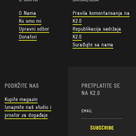
O Nama
Pravila komentarisanja na
Ko smo mi
K2.0
Upravni odbor
Republikacija sadržaja
Donatori
K2.0
Surađujte sa nama
PODRŽITE NAS
PRETPLATITE SE
NA K2.0
Kupite magazin
Iznajmite naš studio i
prostor za događaje