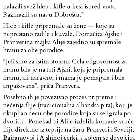
nalazili svež hleb i kifle u kesi ispred vrata.
Razmazili su nas u Dobroštu.”
Hleb i kifle pripremale su žene — koje su
neprestano radile i kuvale. Domaćica Ajshe i
Pranverina majka Alije zajedno su spremale
hranu za obe porodice.
“Jeli smo za istim stolom. Cela odgovornost za
hranu bila je na teti Ajshi, koja je pripremala
hranu, ali naravno, i mama je pomagala i bila
angažovana”, priča Pranvera.
Posebno ih je povezivao proces pripreme i
pečenja flije (tradicionalna albanska pita), koji je
okupljao decu obe porodice koja su se igrala po
dvorištu. Ponekad bi Alije izdelila komade vruće
flije direktno iz tepsije na žaru Pranveri i Sevdiji,
Bajramovoj i Ajshinoj ćerki, s kojom se devojčica