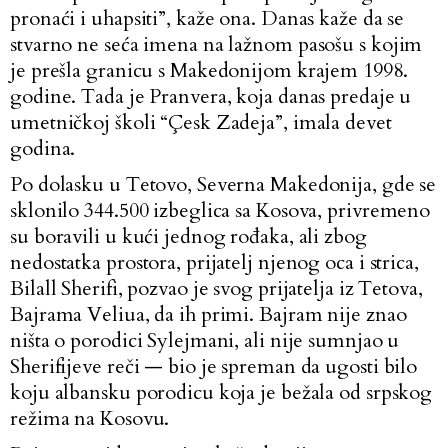
pronaći i uhapsiti”, kaže ona. Danas kaže da se
stvarno ne seća imena na lažnom pasošu s kojim
je prešla granicu s Makedonijom krajem 1998.
godine. Tada je Pranvera, koja danas predaje u
umetničkoj školi “Çesk Zadeja”, imala devet
godina.
Po dolasku u Tetovo, Severna Makedonija, gde se
sklonilo 344.500 izbeglica sa Kosova, privremeno
su boravili u kući jednog rođaka, ali zbog
nedostatka prostora, prijatelj njenog oca i strica,
Bilall Sherifi, pozvao je svog prijatelja iz Tetova,
Bajrama Veliua, da ih primi. Bajram nije znao
ništa o porodici Sylejmani, ali nije sumnjao u
Sherifijeve reči — bio je spreman da ugosti bilo
koju albansku porodicu koja je bežala od srpskog
režima na Kosovu.